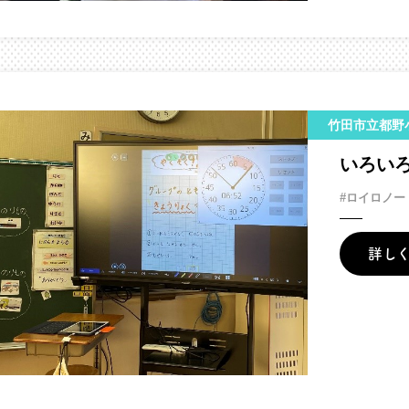
竹田市立都野
いろい
#ロイロノー
詳し