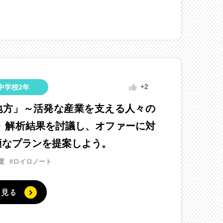
+2
中学校2年
地方」～活発な産業を支える人々の
～ 解析結果を討議し、オファーに対
適なプランを提案しよう。
置
#ロイロノート
く見る