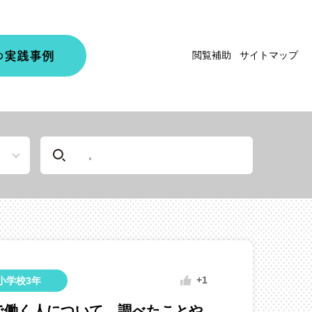
実践事例
閲覧補助
サイトマップ
の
+1
小学校3年
で働く人について、調べたことや、