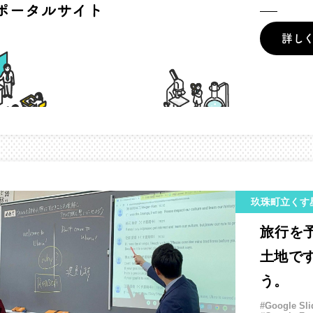
詳し
玖珠町立くす
旅行を予
土地で
う。
#Google Sli