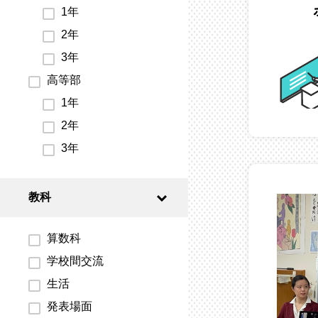
1年
2年
3年
高等部
1年
2年
3年
教科
算数科
学校間交流
生活
発表場面