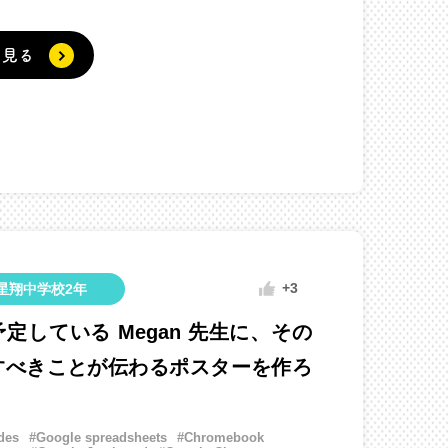
く見る
+3
星翔中学校2年
定している Megan 先生に、その
すべきことが伝わるポスターを作ろ
des
#Google spreadsheets
#Chromebook