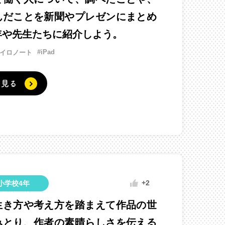
んだことを新聞やプレゼンにまとめ
年や先生たちに紹介しよう。
#iPad
ロイロノート
く見る
+2
小学校4年
生き方や考え方を踏まえて作品の世
みとり、作者の素晴らしさを伝える