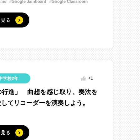
rms
#Google Jamboard
#Google Classroom
く見る
+1
中学校2年
の行進」 曲想を感じ取り、奏法を
夫してリコーダーを演奏しよう。
く見る