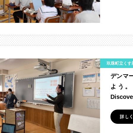
玖珠町立くす
デンマ
よう。（
Discov
詳し