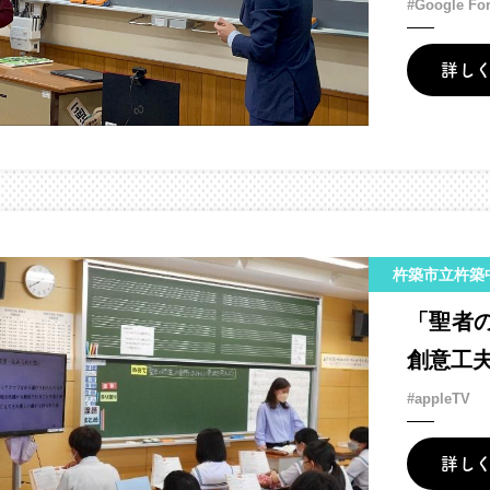
#Google Fo
詳し
杵築市立杵築
「聖者
創意工
#appleTV
詳し