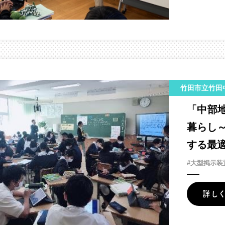
竹田市立竹田
「中部
暮らし
する最
#大型掲示装
詳し