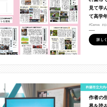
見て学
て高学
#Canva
#
詳し
杵築市立大内
作者の
界を読