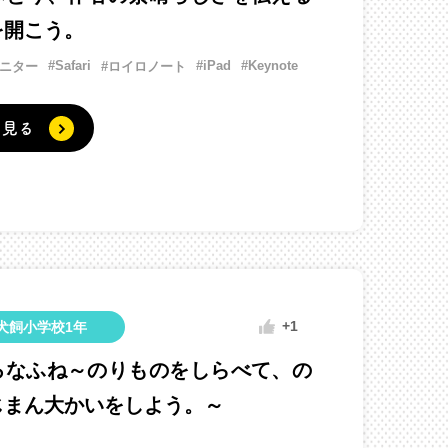
を開こう。
#Safari
#iPad
#Keynote
モニター
#ロイロノート
く見る
+1
犬飼小学校1年
ろなふね～のりものをしらべて、の
じまん大かいをしよう。～