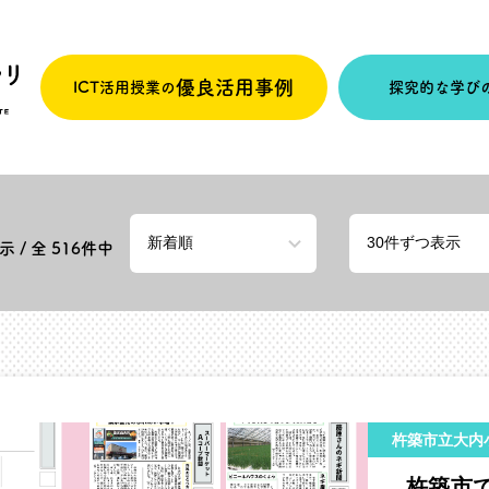
優良活用事例
ICT活用授業の
探究的な学び
 / 全
516
件中
杵築市立大内
杵築市