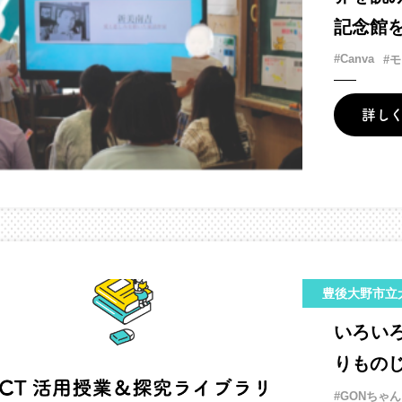
記念館
#Canva
#
詳し
豊後大野市立
いろい
りもの
#GONちゃん