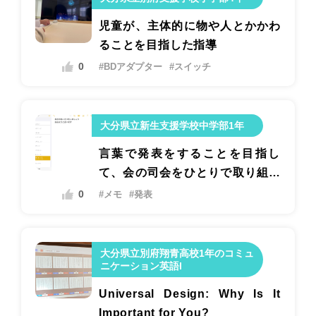
児童が、主体的に物や人とかかわ
ることを目指した指導
0
#BDアダプター
#スイッチ
大分県立新生支援学校中学部1年
言葉で発表をすることを目指し
て、会の司会をひとりで取り組む
ための指導
0
#メモ
#発表
大分県立別府翔青高校1年のコミュ
ニケーション英語I
Universal Design: Why Is It
Important for You?