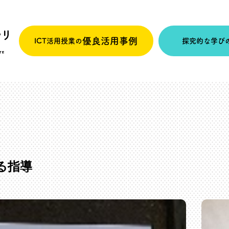
優良活用事例
ICT活用授業の
探究的な学び
る指導