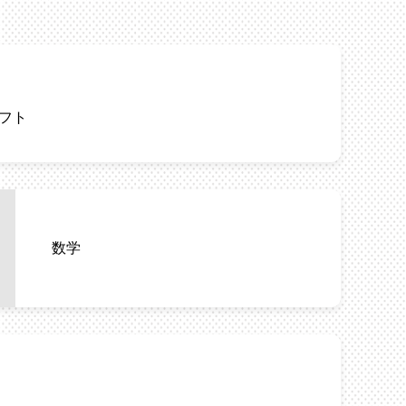
フト
数学