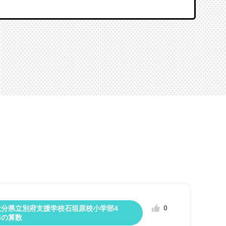
0
大分県立別府支援学校石垣原校小学部4
年の算数