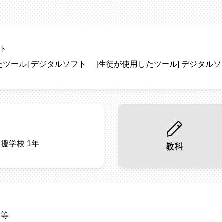
ト
たツール]
デジタルソフト
[生徒が使用したツール]
デジタルソ
援学校 1年
教科
日等