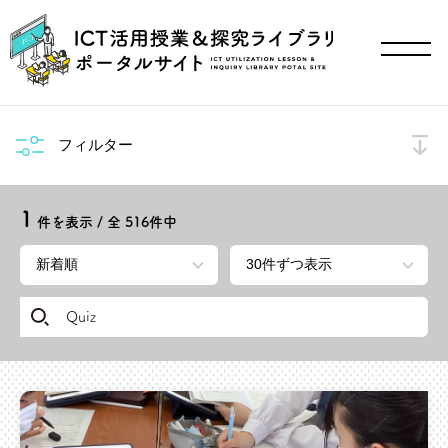
フィルター
1
件を表示 / 全
516
件中