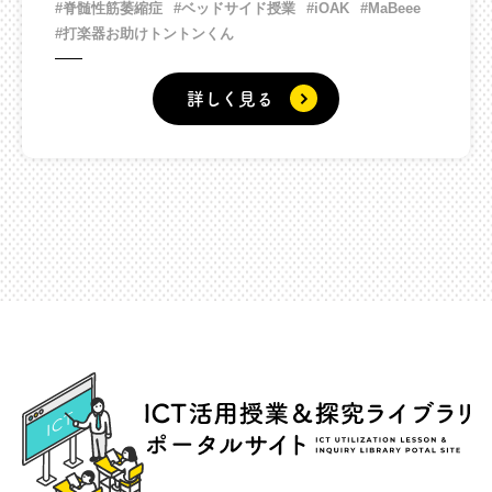
#脊髄性筋萎縮症
#ベッドサイド授業
#iOAK
#MaBeee
#打楽器お助けトントンくん
詳しく見る
ICT