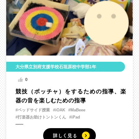
大分県立別府支援学校石垣原校中学部1年
0
競技（ボッチャ）をするための指導、楽
器の音を楽しむための指導
#ベッドサイド授業
#iOAK
#MaBeee
#打楽器お助けトントンくん
#iPad
詳しく見る