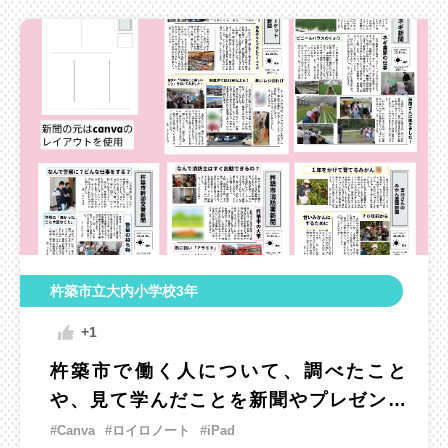
杵築市立大内小学校3年
+1
杵築市で働く人について、調べたこと
や、見て学んだことを新聞やプレゼンに
まとめて高学年や先生たちに紹介しよ
#Canva
#ロイロノート
#iPad