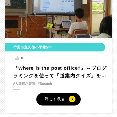
竹田市立久住小学校5年
0
『Where is the post office?』～プログ
ラミングを使って「道案内クイズ」をし
よう～
#大型提示装置
#Scratch
詳しく見る