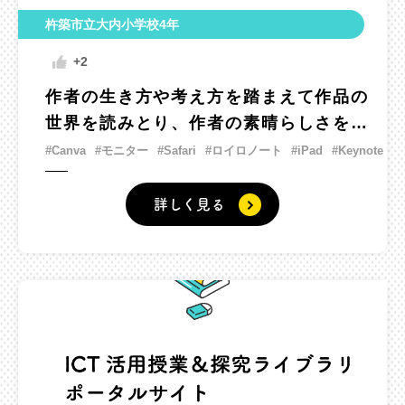
杵築市立大内小学校4年
+2
作者の生き方や考え方を踏まえて作品の
世界を読みとり、作者の素晴らしさを伝
える記念館を開こう。
#Canva
#モニター
#Safari
#ロイロノート
#iPad
#Keynote
詳しく見る