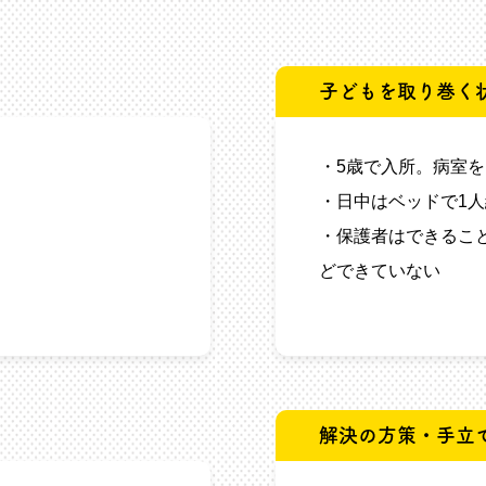
子どもを取り巻く
・5歳で入所。病室
・日中はベッドで1
・保護者はできるこ
どできていない
解決の方策・手立