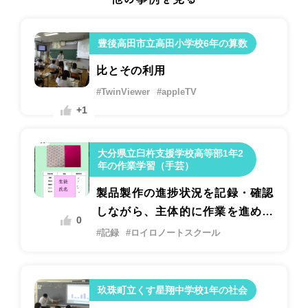
豊後高田市立高田小学校6年の算数
比とその利用
#TwinViewer
#appleTV
+1
大分県立臼杵支援学校高等部1年2
年の作業学習（手芸）
製品製作の進捗状況を記録・確認
しながら、主体的に作業を進める
0
ための指導
#記録
#ロイロノートスクール
玖珠町立くす星翔中学校1年の社会