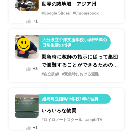
世界の諸地域 アジア州
#Google Slides
#Chromebook
+1
大分県立中津支援学校小学部5年の
日常生活の指導
緊急時に教師の指示に従って集団
で避難することができるための指
+3
導
#自立訓練
#緊急時における避難
姫島町立姫島中学校1年の理科
いろいろな物質
#ロイロノートスクール
#appleTV
+1