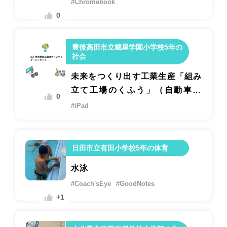
#Chromebook
0
豊後高田市立戴星学園小学校5年の
社会
未来をつくり出す工業生産「組み
立て工場のくふう」（自動車産
0
業）
#iPad
日田市立有田小学校5年の体育
水泳
#Coach'sEye
#GoodNotes
+1