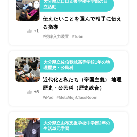
大分県立日田支援学校中学部の自
立活動
伝えたいことを選んで相手に伝え
る指導
+1
#視線入力装置
#Tobii
大分県立佐伯鶴城高等学校1年の地
理歴史・公民科
近代化と私たち（帝国主義） 地理
歴史・公民科（歴史総合）
+5
#iPad
#MetaMojiClassRoom
大分県立由布支援学校中学部2年の
生活単元学習