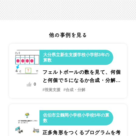
他の事例を見る
大分県立新生支援学校小学部3年の
算数
フェルトボールの数を見て、何個
と何個で５になるか合成・分解の
0
表し方で答える学習
#視覚支援
#合成・分解
佐伯市立鶴岡小学校小学校5年の算
数
正多角形をつくるプログラムを考