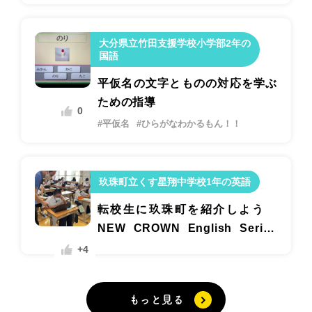
大分県立竹田支援学校小学部2年の
国語
平仮名の文字とものの対応を学ぶ
ための指導
0
#平仮名
#ひらがなわかるもん！！
玖珠町立くす星翔中学校1年の英語
転校生に玖珠町を紹介しよう
NEW CROWN English Series
１ Lesson 5 「School Life in
+4
the U.S.A」
もっと見る