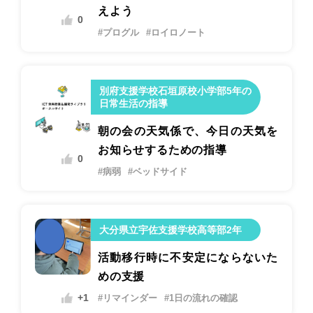
えよう
0
#プログル
#ロイロノート
別府支援学校石垣原校小学部5年の
日常生活の指導
朝の会の天気係で、今日の天気を
お知らせするための指導
0
#病弱
#ベッドサイド
大分県立宇佐支援学校高等部2年
活動移行時に不安定にならないた
めの支援
+1
#リマインダー
#1日の流れの確認