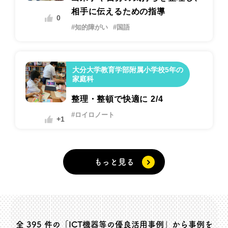
相手に伝えるための指導
0
#知的障がい
#国語
大分大学教育学部附属小学校5年の
家庭科
整理・整頓で快適に 2/4
#ロイロノート
+1
もっと見る
全
395
件の「ICT機器等の優良活用事例」から事例を