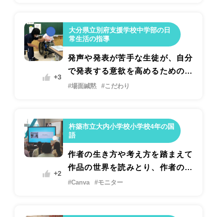
大分県立別府支援学校中学部の日
常生活の指導
発声や発表が苦手な生徒が、自分
で発表する意欲を高めるための支
+3
援
#場面緘黙
#こだわり
杵築市立大内小学校小学校4年の国
語
作者の生き方や考え方を踏まえて
作品の世界を読みとり、作者の素
+2
晴らしさを伝える記念館を開こ
#Canva
#モニター
う。