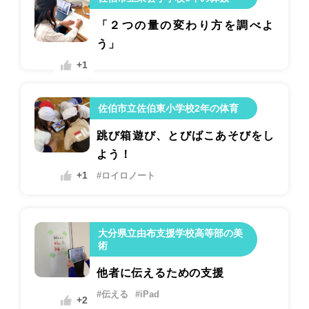
「２つの量の変わり方を調べよ
う」
+1
佐伯市立佐伯東小学校2年の体育
跳び箱遊び、とびばこあそびをし
よう！
+1
#ロイロノート
大分県立由布支援学校高等部の美
術
他者に伝えるための支援
#伝える
#iPad
+2