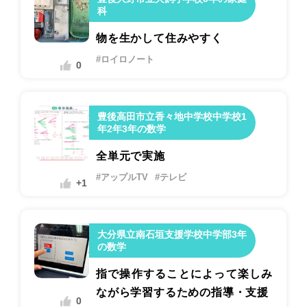
科
物を生かして住みやすく
#ロイロノート
0
豊後高田市立香々地中学校中学校1
年2年3年の数学
全単元で実施
#アップルTV
#テレビ
+1
大分県立南石垣支援学校中学部3年
の数学
指で操作することによって楽しみ
ながら学習するための指導・支援
0