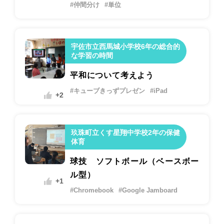
#仲間分け
#単位
宇佐市立西馬城小学校6年の総合的
な学習の時間
平和について考えよう
#キューブきっずプレゼン
#iPad
+2
玖珠町立くす星翔中学校2年の保健
体育
球技 ソフトボール（ベースボー
ル型）
+1
#Chromebook
#Google Jamboard