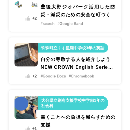
豊後大野ジオパーク活用した防
災・減災のための安全な町づくり
+2
とその取組 ―水霊石（みずたまい
#search
#Google Band
し）に伝わる災害の口伝を継承す
るー
玖珠町立くす星翔中学校3年の英語
自分の尊敬する人を紹介しよう
NEW CROWN English Series 3
Lesson 5 「I Have a Dream,」
+2
#Google Docs
#Chromebook
大分県立別府支援学校中学部1年の
社会科
書くことへの負担を減らすための
支援
+1