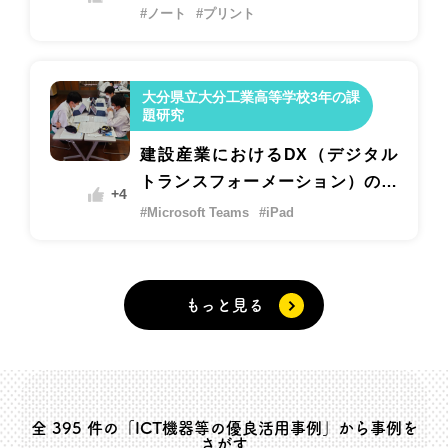
#ノート
#プリント
大分県立大分工業高等学校3年の課
題研究
建設産業におけるDX（デジタル
トランスフォーメーション）の現
+4
状と私たちの考える未来の建設産
#Microsoft Teams
#iPad
業の姿
もっと見る
全
395
件の「ICT機器等の優良活用事例」から事例を
さがす