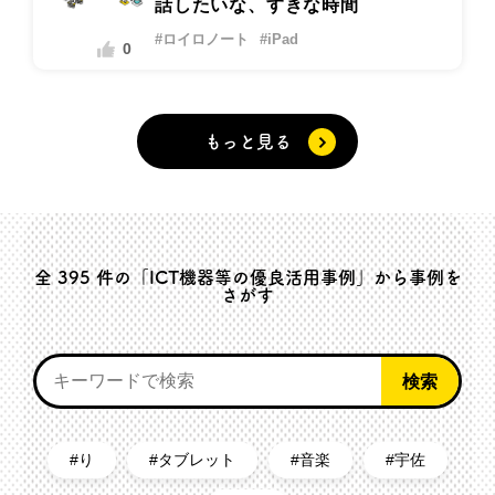
話したいな、すきな時間
#ロイロノート
#iPad
0
もっと見る
全
395
件の「ICT機器等の優良活用事例」から事例を
さがす
り
タブレット
音楽
宇佐