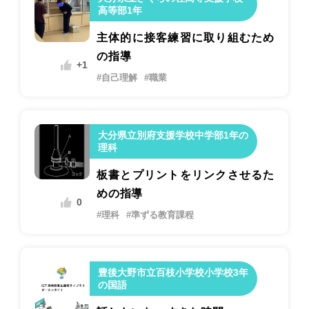
高等部1年
主体的に接客練習に取り組むため
の指導
+1
#自己理解
#職業
大分県立別府支援学校中学部1年の
理科
板書とプリントをリンクさせるた
めの指導
0
#理科
#準ずる教育課程
豊後大野市立百枝小学校小学校3年
の国語