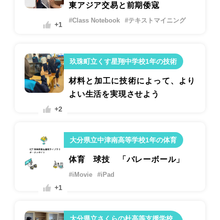
東アジア交易と前期倭寇
#Class Notebook
#テキストマイニング
+1
玖珠町立くす星翔中学校1年の技術
材料と加工に技術によって、より
よい生活を実現させよう
+2
大分県立中津南高等学校1年の体育
体育 球技 「バレーボール」
#iMovie
#iPad
+1
大分県立さくらの杜高等支援学校