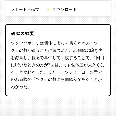
レポート・論文
ダウンロード
研究の概要
ツクツ
クボ
ー
シ
は
個体によって
鳴くときの
「ツ
ク
」の数が違うことに気づ
いた
。
25個体の
鳴き声
を録音し、低速で再生して比較
することで、
1回目
に鳴いたとき
の方が2回目よりも個体
差
が
大き
くな
る
ことがわかった
。
また、
「ツク
イー
ヨ」の音で
終わ
る際の
「
ツク
」の数にも
個体差
がある
ことが
わかった。