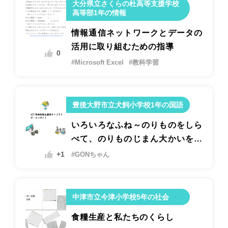
大分県立さくらの杜高等支援学校
高等部1年の情報
情報通信ネットワークとデータの
活用に取り組むための指導
0
#Microsoft Excel
#教科学習
豊後大野市立犬飼小学校1年の国語
いろいろなふね～のりものをしら
べて、のりものじまん大かいをし
よう。～
+1
#GONちゃん
中津市立今津小学校5年の社会
食糧生産と私たちのくらし