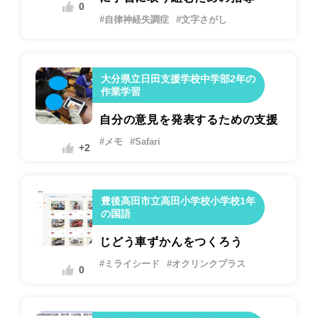
0
#自律神経失調症
#文字さがし
大分県立日田支援学校中学部2年の
作業学習
自分の意見を発表するための支援
#メモ
#Safari
+2
豊後高田市立高田小学校小学校1年
の国語
じどう車ずかんをつくろう
#ミライシード
#オクリンクプラス
0