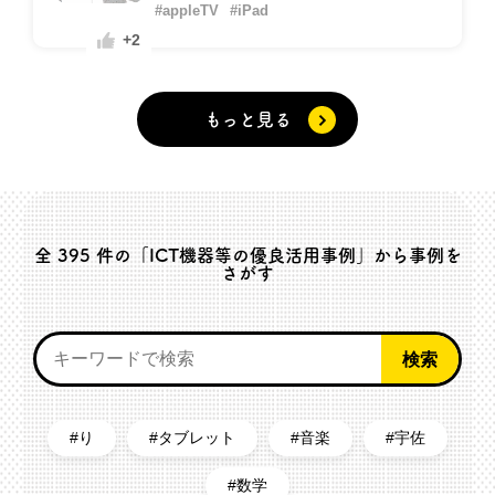
#appleTV
#iPad
+2
もっと見る
全
395
件の「ICT機器等の優良活用事例」から事例を
さがす
り
タブレット
音楽
宇佐
数学