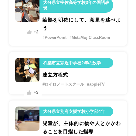
大分県立宇佐高等学校3年の国語表
現
論拠を明確にして、意見を述べよ
う
+2
#PowerPoint
#MetaMojiClassRoom
杵築市立宗近中学校2年の数学
連立方程式
#ロイロノートスクール
#appleTV
+3
大分県立別府支援学校小学部4年
児童が、主体的に物や人とかかわ
ることを目指した指導