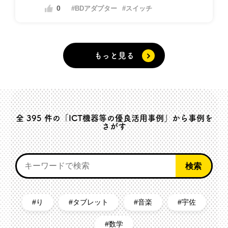
0
#BDアダプター
#スイッチ
もっと見る
全
395
件の「ICT機器等の優良活用事例」から事例を
さがす
り
タブレット
音楽
宇佐
数学