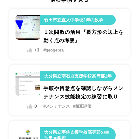
竹田市立直入中学校2年の数学
１次関数の活用『長方形の辺上を
動く点の考察』
+3
#geogebra
大分県立南石垣支援学校高等部1年
手順や留意点を確認しながらメン
テナンス技能検定の練習に取り組
むための指導
0
#メンテナンス
#相互評価
大分県立宇佐支援学校高等部の生
活単元学習