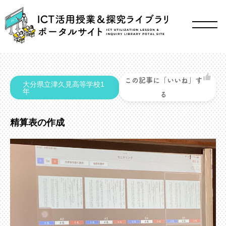
この記事に「いいね」す
大分県立津久見高等学校1
年
る
精算表の作成