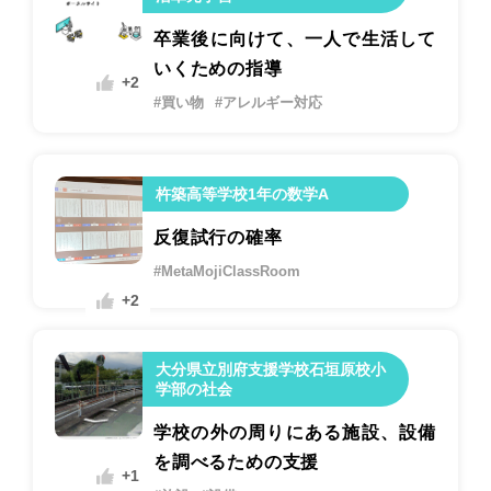
卒業後に向けて、一人で生活して
いくための指導
+2
#買い物
#アレルギー対応
杵築高等学校1年の数学A
反復試行の確率
#MetaMojiClassRoom
+2
大分県立別府支援学校石垣原校小
学部の社会
学校の外の周りにある施設、設備
を調べるための支援
+1