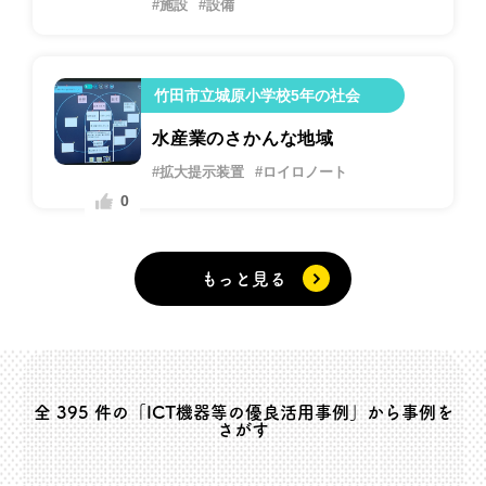
#施設
#設備
竹田市立城原小学校5年の社会
水産業のさかんな地域
#拡大提示装置
#ロイロノート
0
もっと見る
全
395
件の「ICT機器等の優良活用事例」から事例を
さがす