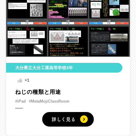
大分県立大分工業高等学校3年
+1
ねじの種類と用途
#iPad
#MetaMojiClassRoom
詳しく見る