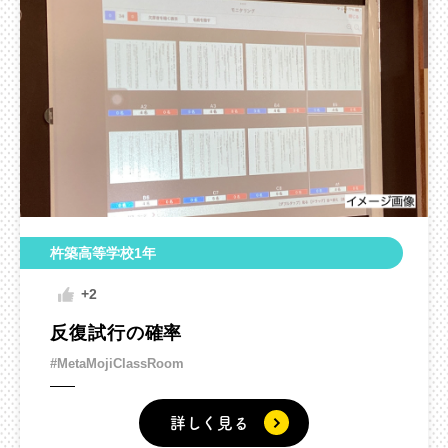
杵築高等学校1年
+2
反復試行の確率
#MetaMojiClassRoom
詳しく見る