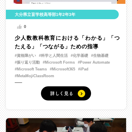
大分県立盲学校高等部1年2年3年
0
少人数教科教育における「わかる」「つ
たえる」「つながる」ための指導
#資格障がい
#科学と人間生活
#化学基礎
#生物基礎
#振り返り活動
#Microsoft Forms
#Power Automate
#Microsoft Teams
#Microsoft365
#iPad
#MetaMojiClassRoom
詳しく見る