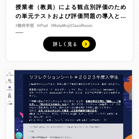
授業者（教員）による観点別評価のため
の単元テストおよび評価問題の導入と学
習者（生徒）自身による形成的評価の実
#教科学習
#iPad
#MetaMojiClassRoom
施
詳しく見る