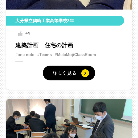
大分県立鶴崎工業高等学校3年
+4
建築計画 住宅の計画
#one note
#Teams
#MetaMojiClassRoom
詳しく見る