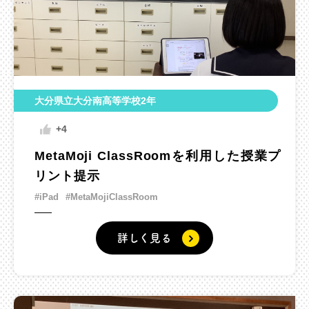
大分県立大分南高等学校2年
+4
MetaMoji ClassRoomを利用した授業プ
リント提示
#iPad
#MetaMojiClassRoom
詳しく見る