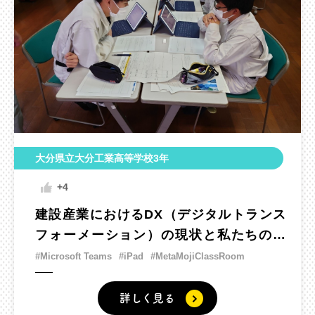
大分県立大分工業高等学校3年
+4
建設産業におけるDX（デジタルトランス
フォーメーション）の現状と私たちの考
える未来の建設産業の姿
#Microsoft Teams
#iPad
#MetaMojiClassRoom
詳しく見る