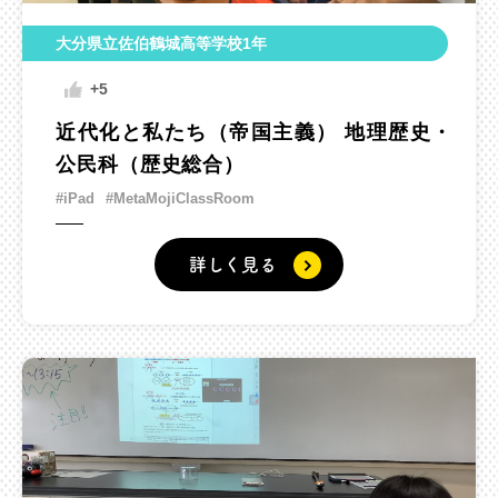
大分県立佐伯鶴城高等学校1年
+5
近代化と私たち（帝国主義） 地理歴史・
公民科（歴史総合）
#iPad
#MetaMojiClassRoom
詳しく見る