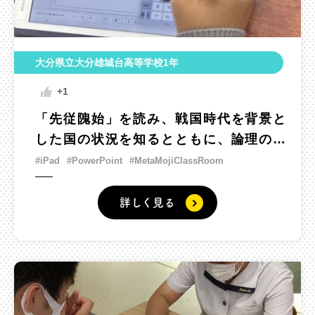
大分県立大分雄城台高等学校1年
+1
「先従隗始」を読み、戦国時代を背景と
した国の状況を知るとともに、論理の巧
みさを読み解く
#iPad
#PowerPoint
#MetaMojiClassRoom
詳しく見る