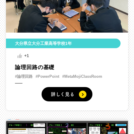
大分県立大分工業高等学校1年
+1
論理回路の基礎
#論理回路
#PowerPoint
#MetaMojiClassRoom
詳しく見る