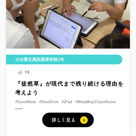
大分県立高田高等学校1年
+1
『徒然草』が現代まで残り続ける理由を
考えよう
#GoodNote
#OneDrive
#iPad
#MetaMojiClassRoom
詳しく見る