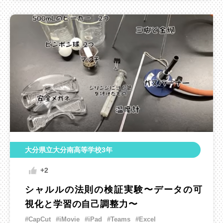
大分県立大分南高等学校3年
+2
シャルルの法則の検証実験〜データの可
視化と学習の自己調整力〜
#CapCut
#iMovie
#iPad
#Teams
#Excel