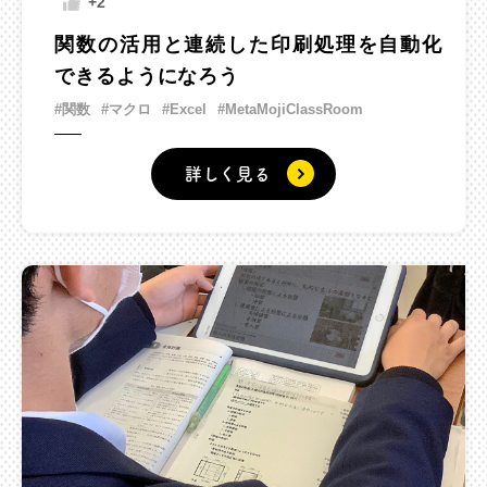
+2
関数の活用と連続した印刷処理を自動化
できるようになろう
#関数
#マクロ
#Excel
#MetaMojiClassRoom
詳しく見る