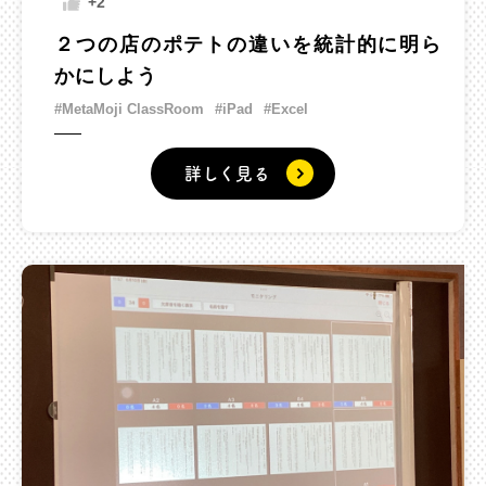
+2
２つの店のポテトの違いを統計的に明ら
かにしよう
#MetaMoji ClassRoom
#iPad
#Excel
詳しく見る