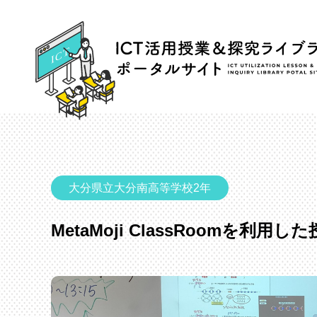
大分県立大分南高等学校2年
MetaMoji ClassRoomを利