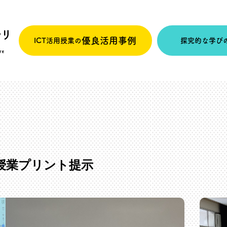
優良活用事例
ICT活用授業の
探究的な学び
用した授業プリント提示