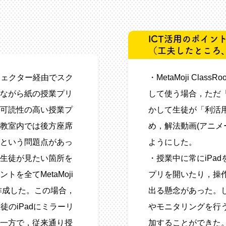
ICT活用のポイン
（工夫したところ
ジェクター経由でスク
・MetaMoji Cl
ながら紙の授業プリ
して使う場合，ただ「
可読性の高い授業プ
かして生徒が「利活
教室内では後方座席
め，解法動画(アニメ
という問題点があっ
ようにした。
生徒が見たい箇所を
・授業中に常にiPa
を全てMetaMoji
プリを開いたり，操
で作成した。この場合，
出る懸念があった。し
徒のiPadにミラーリ
やモニタリングを行
一方で，従来通り授
加することができた