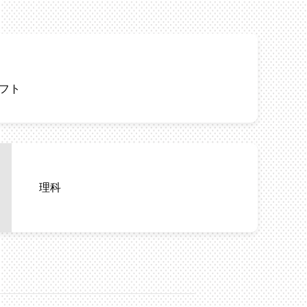
フト
理科