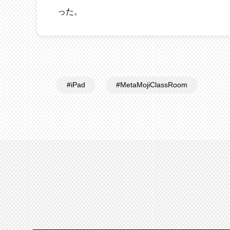
った。
iPad
MetaMojiClassRoom