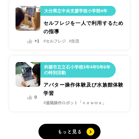
大分県立中央支援学校小学部4年
セルフレジを一人で利用するため
の指導
+1
#セルフレジ
#生活
杵築市立立石小学校3年4年5年6年
の特別活動
アバター操作体験及び水族館体験
学習
0
#遠隔操作ロボット「ｎｅｗｍｅ」
もっと見る