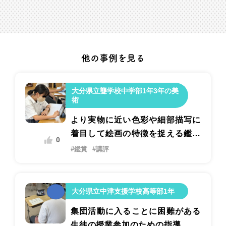
他の事例を見る
大分県立聾学校中学部1年3年の美
術
より実物に近い色彩や細部描写に
着目して絵画の特徴を捉える鑑賞
0
の指導
#鑑賞
#講評
大分県立中津支援学校高等部1年
集団活動に入ることに困難がある
生徒の授業参加のための指導