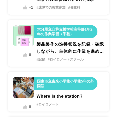
+1
#遠隔での授業参加
#各教科
大分県立臼杵支援学校高等部1年2
年の作業学習（手芸）
製品製作の進捗状況を記録・確認
しながら、主体的に作業を進める
0
ための指導
#記録
#ロイロノートスクール
国東市立富来小学校小学校5年の外
国語
Where is the station?
#ロイロノート
0