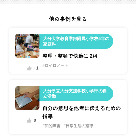
他の事例を見る
大分大学教育学部附属小学校5年の
家庭科
整理・整頓で快適に 2/4
#ロイロノート
+1
大分県立大分支援学校小学部の自
立活動
自分の意思を他者に伝えるための
指導
0
#知的障害
#日常生活の指導