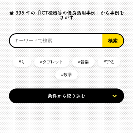
全
395
件の「ICT機器等の優良活用事例」から事例を
さがす
り
タブレット
音楽
宇佐
数学
条件から絞り込む