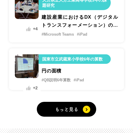
大分県立大分工業高等学校3年の課
題研究
建設産業におけるDX（デジタル
トランスフォーメーション）の現
+4
状と私たちの考える未来の建設産
#Microsoft Teams
#iPad
業の姿
国東市立武蔵東小学校6年の算数
円の面積
#QB説明6年算数
#iPad
+2
もっと見る