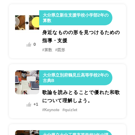
大分県立新生支援学校小学部2年の
算数
身近なものの形を見つけるための
指導・支援
0
#算数
#図形
大分県立別府鶴見丘高等学校2年の
古典B
歌論を読みとることで優れた和歌
について理解しよう。
+1
#Keynote
#quizlet