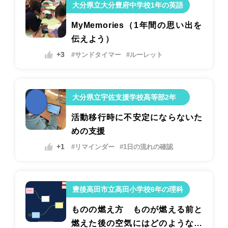
大分県立大分豊府中学校1年の英語
MyMemories（1年間の思い出を
伝えよう）
+3
#サンドタイマー
#ルーレット
大分県立宇佐支援学校高等部2年
活動移行時に不安定にならないた
めの支援
+1
#リマインダー
#1日の流れの確認
豊後高田市立高田小学校6年の理科
ものの燃え方 ものが燃える前と
燃えた後の空気にはどのような違