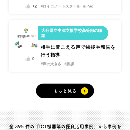
いがあるか？
+2
#ロイロノートスクール
#iPad
大分県立中津支援学校高等部の職
業
相手に聞こえる声で挨拶や報告を
行う指導
0
#声の大きさ
#挨拶
もっと見る
全
395
件の「ICT機器等の優良活用事例」から事例を