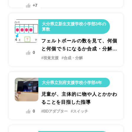
+7
大分県立新生支援学校小学部3年の
算数
フェルトボールの数を見て、何個
と何個で５になるか合成・分解の
0
表し方で答える学習
#視覚支援
#合成・分解
大分県立別府支援学校小学部4年
児童が、主体的に物や人とかかわ
ることを目指した指導
0
#BDアダプター
#スイッチ