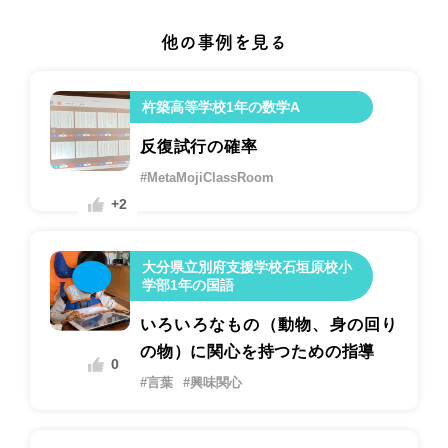
他の事例を見る
杵築高等学校1年の数学A
反復試行の確率
#MetaMojiClassRoom
+2
大分県立別府支援学校石垣原校小
学部1年の国語
いろいろなもの（動物、身の回り
の物）に関心を持つための指導
0
#言葉
#興味関心