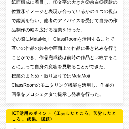
紙面構成に着目し、①文字の大きさ②余白③落款の
位置④イメージと表現が合っているかの４つの視点
で鑑賞を行い、他者のアドバイスを受けて自身の作
品制作の幅を広げる授業を行った。
その際にMetaMoji ClassRoomを活用することで
互いの作品の共有や画面上で作品に書き込みを行う
ことができ、作品完成後は前時の作品と比較するこ
とによって自身の変容を見取ることができた。
授業のまとめ・振り返りではMetaMoji
ClassRoomのモニタリング機能を活用し、作品の
画像をプロジェクタで提示し発表を行った。
ICT活用のポイント
（工夫したところ、苦労したと
ころ 、成果、課題）