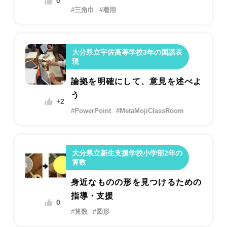
0
#三角巾
#着用
大分県立宇佐高等学校3年の国語表
現
論拠を明確にして、意見を述べよ
う
+2
#PowerPoint
#MetaMojiClassRoom
大分県立新生支援学校小学部2年の
算数
身近なものの形を見つけるための
指導・支援
0
#算数
#図形