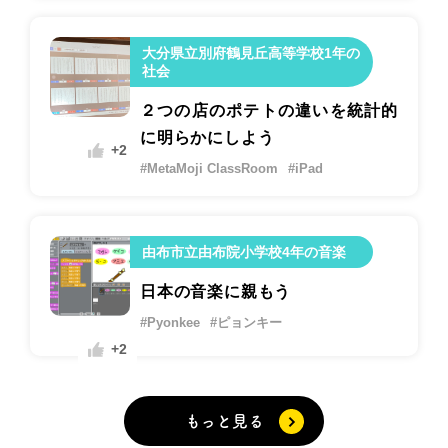
大分県立別府鶴見丘高等学校1年の
社会
２つの店のポテトの違いを統計的
に明らかにしよう
+2
#MetaMoji ClassRoom
#iPad
由布市立由布院小学校4年の音楽
日本の音楽に親もう
#Pyonkee
#ピョンキー
+2
もっと見る