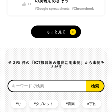
の実現をめざそう
+1
#Google spreadsheets
#Chromebook
もっと見る
全
395
件の「ICT機器等の優良活用事例」から事例を
さがす
り
タブレット
音楽
宇佐