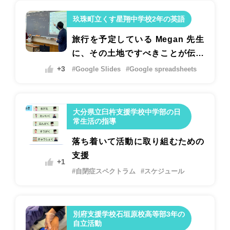
玖珠町立くす星翔中学校2年の英語
旅行を予定している Megan 先生
に、その土地ですべきことが伝わ
るポスターを作ろう。
+3
#Google Slides
#Google spreadsheets
大分県立臼杵支援学校中学部の日
常生活の指導
落ち着いて活動に取り組むための
支援
+1
#自閉症スペクトラム
#スケジュール
別府支援学校石垣原校高等部3年の
自立活動