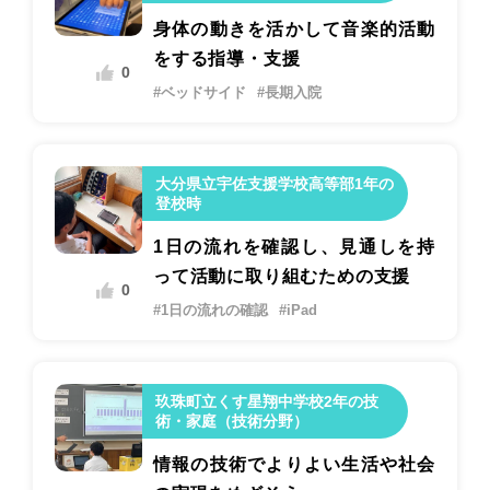
身体の動きを活かして音楽的活動
をする指導・支援
0
#ベッドサイド
#長期入院
大分県立宇佐支援学校高等部1年の
登校時
1日の流れを確認し、見通しを持
って活動に取り組むための支援
0
#1日の流れの確認
#iPad
玖珠町立くす星翔中学校2年の技
術・家庭（技術分野）
情報の技術でよりよい生活や社会