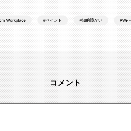
om Workplace
ペイント
知的障がい
Wi-
コメント