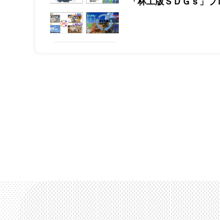
「林工版ＳＤＧｓ」プ