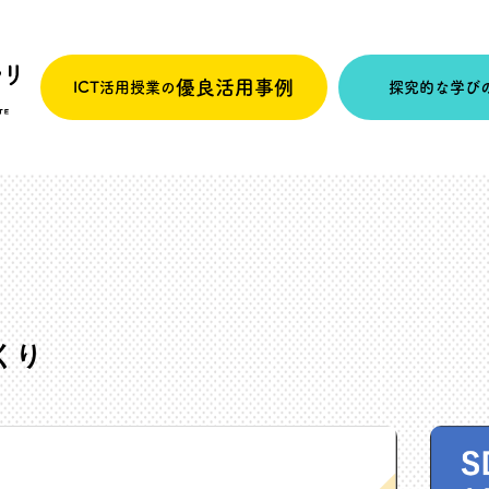
優良活用事例
ICT活用授業の
探究的な学び
くり