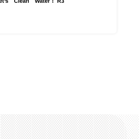
et’s Clean Water！ R3