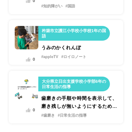
0
#知的障がい
#国語
杵築市立護江小学校小学校1年の国
語
うみのかくれんぼ
#appleTV
#ロイロノート
0
大分県立日出支援学校小学部6年の
日常生活の指導
歯磨きの手順や時間を表示して、
磨き残しが無いようにするための
0
指導
#歯磨き
#日常生活の指導