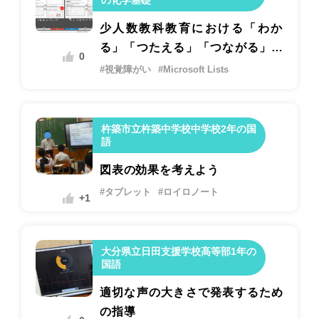
少人数教科教育における「わか
る」「つたえる」「つながる」た
0
めの指導
#視覚障がい
#Microsoft Lists
杵築市立杵築中学校中学校2年の国
語
図表の効果を考えよう
#タブレット
#ロイロノート
+1
大分県立日田支援学校高等部1年の
国語
適切な声の大きさで発表するため
の指導