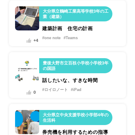
大分県立鶴崎工業高等学校3年の工
業（建築）
建築計画 住宅の計画
#one note
#Teams
+4
豊後大野市立百枝小学校小学校3年
の国語
話したいな、すきな時間
#ロイロノート
#iPad
0
大分県立中央支援学校小学部4年の
生活科
券売機を利用するための指導