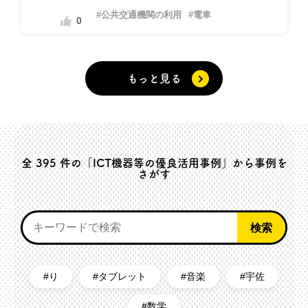
#公共交通機関の利用
#電車
0
もっと見る
全
395
件の「ICT機器等の優良活用事例」から事例を
さがす
り
タブレット
音楽
宇佐
数学