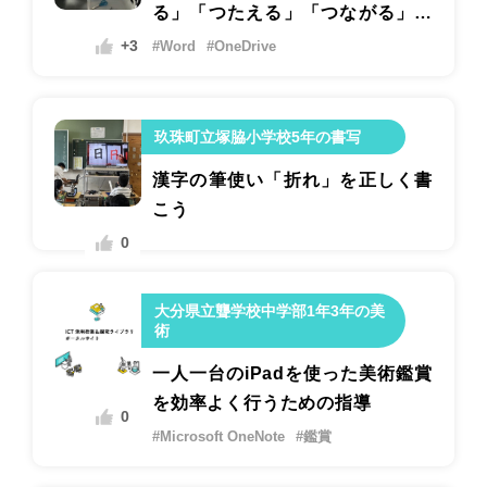
る」「つたえる」「つながる」た
めの生徒実験〜
+3
#Word
#OneDrive
玖珠町立塚脇小学校5年の書写
漢字の筆使い「折れ」を正しく書
こう
0
大分県立聾学校中学部1年3年の美
術
一人一台のiPadを使った美術鑑賞
を効率よく行うための指導
0
#Microsoft OneNote
#鑑賞