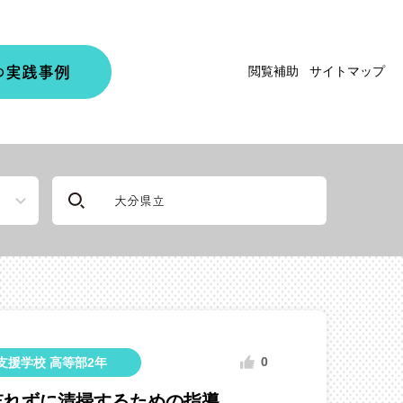
実践事例
閲覧補助
サイトマップ
の
0
支援学校 高等部2年
忘れずに清掃するための指導