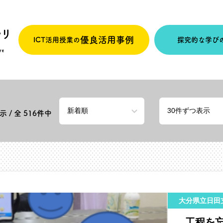
優良活用事例
ICT活用授業の
探究的な学び
 / 全
516
件中
大分県立日田
工程を