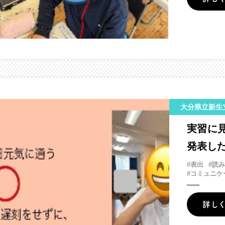
大分県立新生
実習に
発表し
#表出
#読
#コミュニケ
詳し