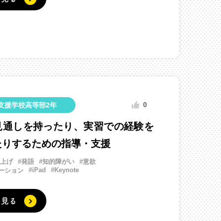
0
支援学校高等部2年
見通しを持ったり、実習での経験を
たりするための指導・支援
み上げ
#発語
#知的障がい
#意欲
#iPad
#Keynote
ーション
く見る