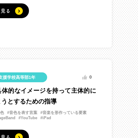
く見る
0
支援学校高等部1年
具体的なイメージを持って主体的に
ようとするための指導
音色
#音色を表す言葉
#音楽を形作っている要素
ageBand
#YouTube
#iPad
く見る