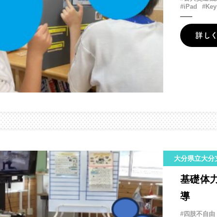
#iPad
#Key
詳し
大分県立大分
基礎体
導
#四肢不自由