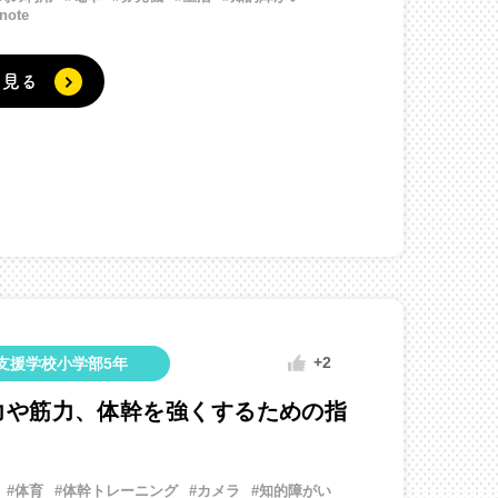
note
く見る
+2
支援学校小学部5年
力や筋力、体幹を強くするための指
#体育
#体幹トレーニング
#カメラ
#知的障がい