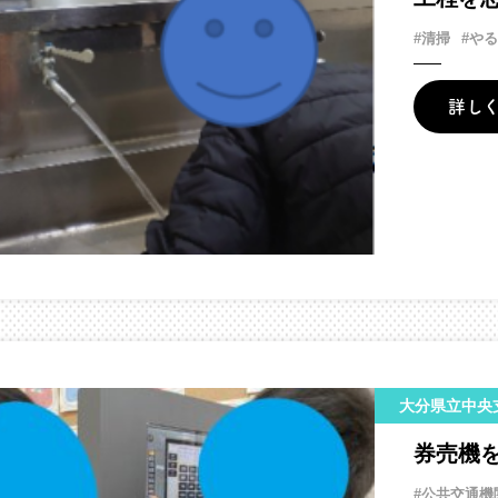
#清掃
#や
詳し
大分県立中央
券売機
#公共交通機