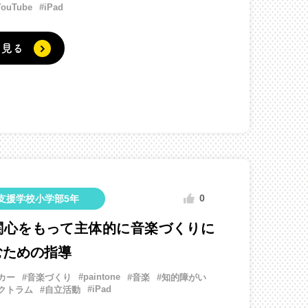
YouTube
#iPad
く見る
0
支援学校小学部5年
関心をもって主体的に音楽づくりに
むための指導
#paintone
カー
#音楽づくり
#音楽
#知的障がい
#iPad
クトラム
#自立活動