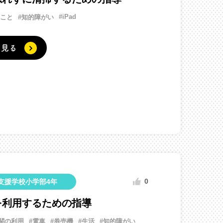
#iPad
ること
#知的障がい
く見る
0
支援学校小学部4年
を利用するための指導
関の利用
#電車
#券売機
#生活
#知的障がい