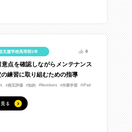
0
垣支援学校高等部1年
留意点を確認しながらメンテナンス
定の練習に取り組むための指導
#Numbers
#iPad
ス
#相互評価
#知的
#作業学習
く見る