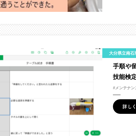
大分県立南石
手順や
技能検
#メンテナン
詳し