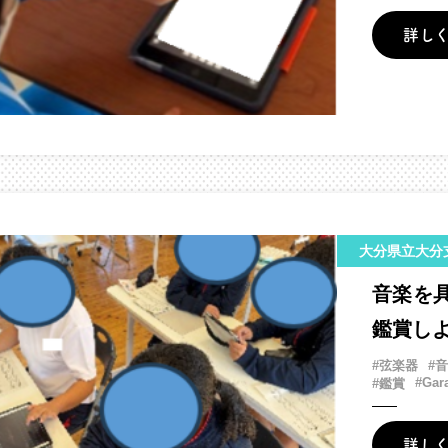
詳し
大分県立大分
音楽を
鑑賞し
#弦楽器
#
#Gar
#鑑賞
詳し