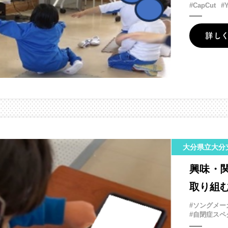
#CapCut
#
詳し
大分県立大分
興味・
取り組
#ソングメー
#自閉症スペ