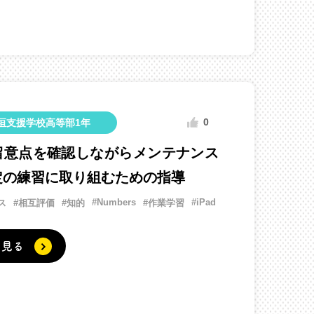
0
垣支援学校高等部1年
留意点を確認しながらメンテナンス
定の練習に取り組むための指導
#Numbers
#iPad
ス
#相互評価
#知的
#作業学習
く見る