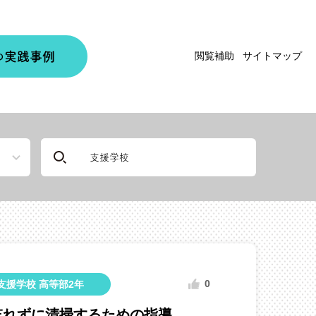
実践事例
閲覧補助
サイトマップ
の
0
支援学校 高等部2年
忘れずに清掃するための指導