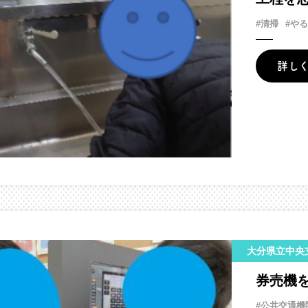
#清掃
#や
詳し
大分県立中央
券売機
#公共交通機