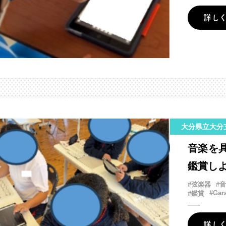
詳し
大分県立大分
音楽を
鑑賞し
#弦楽器
#
#Gar
#鑑賞
詳し