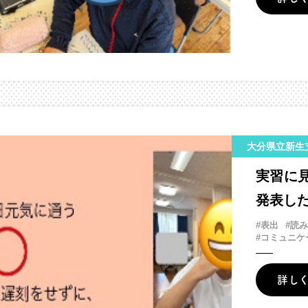
大分県立新生
実習に
発表し
#表出
#読
#コミュニケ
詳し