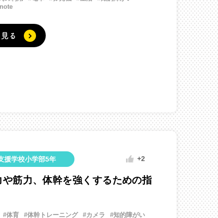
note
く見る
+2
支援学校小学部5年
力や筋力、体幹を強くするための指
#体育
#体幹トレーニング
#カメラ
#知的障がい