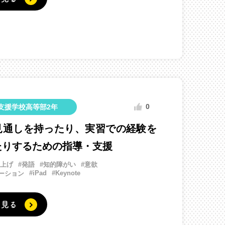
0
支援学校高等部2年
見通しを持ったり、実習での経験を
たりするための指導・支援
み上げ
#発語
#知的障がい
#意欲
#iPad
#Keynote
ーション
く見る