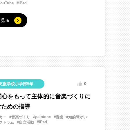
YouTube
#iPad
く見る
0
支援学校小学部5年
関心をもって主体的に音楽づくりに
むための指導
#paintone
カー
#音楽づくり
#音楽
#知的障がい
#iPad
クトラム
#自立活動