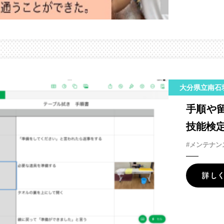
大分県立南石
手順や
技能検
#メンテナン
詳し