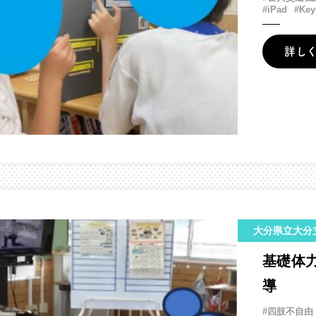
#iPad
#Key
詳し
大分県立大分
基礎体
導
#四肢不自由