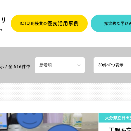
優良活用事例
ICT活用授業の
探究的な学び
 / 全
516
件中
大分県立日田
工程を