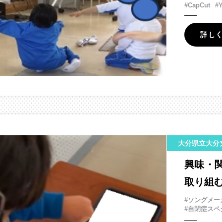
#CapCut
#
詳し
大分県立大分
興味・
取り組
#ソングメー
#自閉症スペ