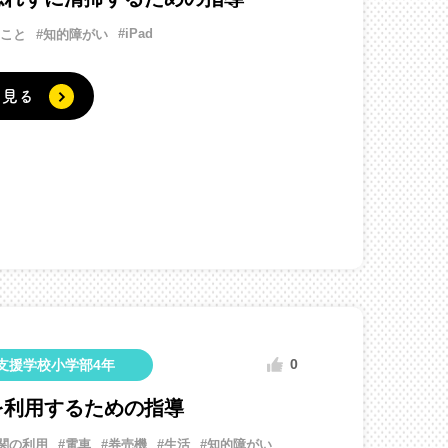
#iPad
ること
#知的障がい
く見る
0
支援学校小学部4年
を利用するための指導
関の利用
#電車
#券売機
#生活
#知的障がい