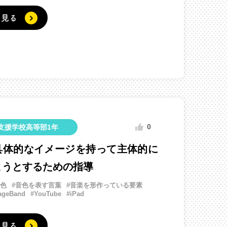
く見る
0
支援学校高等部1年
具体的なイメージを持って主体的に
ようとするための指導
音色
#音色を表す言葉
#音楽を形作っている要素
ageBand
#YouTube
#iPad
く見る