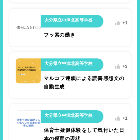
大分県立中津北高等学校
+1
+1
杵築市立杵築中学校2年
音楽
フッ素の働き
「聖者の行進」 曲想を感じ取り、奏法を創意工
夫してリコーダーを演奏しよう。
#appleTV
大分県立中津北高等学校
+3
マルコフ連鎖による読書感想文の
自動生成
大分県立中津北高等学校
+1
保育士疑似体験をして気付いた日
本の保育の現状