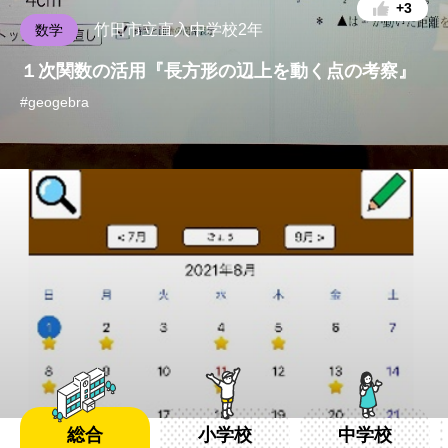
+3
ICT機器ごとにみる
竹田市立直入中学校2年
数学
１次関数の活用『長方形の辺上を動く点の考察』
#geogebra
NEWS
2026.04.02
探究的な学びの実践事例23件追加いたしました。
総合
小学校
中学校