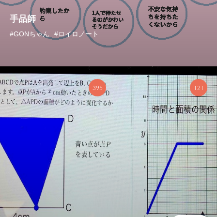
手品師
#GONちゃん
#ロイロノート
395
121
ICT活用授業の
探究的な学びの
優良事例
実践事例
すべてを見る
年齢・学年ごとにみる
教科ごとにみる