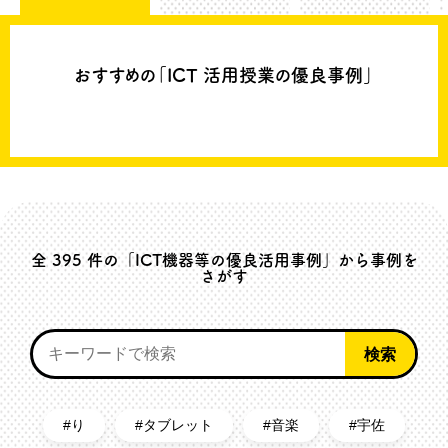
0
大分県立中津支援学校小学部
おすすめの「ICT 活用授業の優良事例」
長期休業中の家庭での様子を記録するための支援
#長期休み
#生活表
#宿題
#重複障害
#えにっき
#iPad
全
395
件の「ICT機器等の優良活用事例」から事例を
さがす
り
タブレット
音楽
宇佐