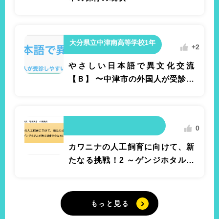
大分県立中津南高等学校1年
+2
やさしい日本語で異文化交流
0
【Ｂ】 〜中津市の外国人が受診し
玖珠町立塚脇小学校5年
体育
やすい医療環境〜
表現運動（フォークダンス：エイサー）
0
カワニナの人工飼育に向けて、新
たなる挑戦！2 ～ゲンジホタルが
舞う里作りのために～
もっと見る