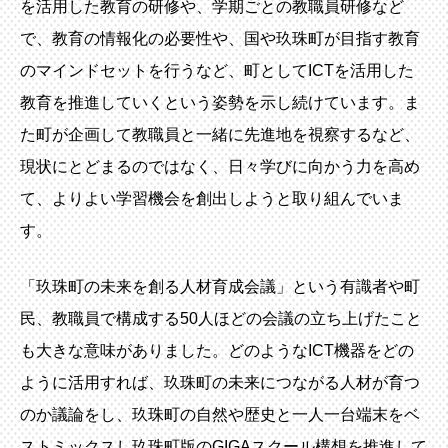
を活用した教育の研修や、学期ごとの教職員研修など
で、教育の情報化の必要性や、国や玖珠町が目指す教育
のマインドセットを行うなど、町としてICTを活用した
教育を推進していくという姿勢を示し続けています。ま
た町が企画して教職員と一緒に先進地を視察するなど、
現状にとどまるのではなく、日々学びに向かう力を高め
て、よりよい学習機会を創出しようと取り組んでいま
す。
「玖珠町の未来を創る人材育成会議」という有識者や町
民、教職員で構成する50人ほどの会議の立ち上げたこと
も大きな意味がありました。どのようなICT機器をどの
ように活用すれば、玖珠町の未来につながる人材が育つ
のか議論をし、玖珠町の自然や歴史と一人一台端末をベ
ストミックスし玖珠町版のGIGAスクール構想を推進して