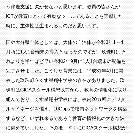
う伴走支援は欠かせないと思います。教員の皆さんが
ICTが教育にとって有効なツールであることを実感した
時に、主体性は生まれるものだと思います。
国や大分県全体としては、大体の自治体が令和3年1～4
月頃に1人1台端末の導入となったのですが、玖珠町はそ
れよりも半年ほど早い令和2年9月に1人1台端末の配備を
完了させました。こうした背景には、平成31年4月に開
校した玖珠町立くす星翔中学校の存在がありました。玖
珠町はGIGAスクール構想以前から、教育の情報化に取り
組んでおり、くす星翔中学校には、校内20カ所にデジタ
ルサイネージを備え、10Gbpsで校内ネットワークを構築
するなど、いずれ来るであろう教育の情報化の大きな波
に備えていました。その後、すぐにGIGAスクール構想が