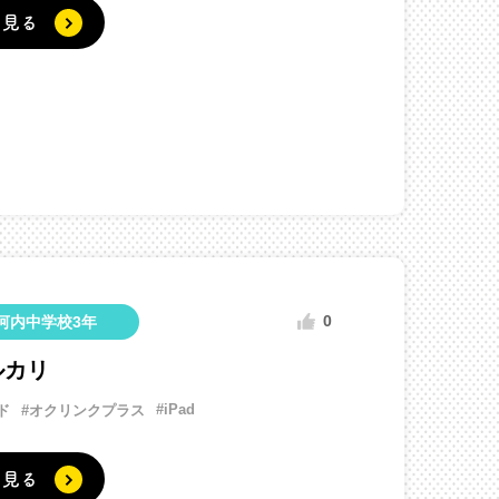
く見る
0
河内中学校3年
ルカリ
#iPad
ド
#オクリンクプラス
く見る