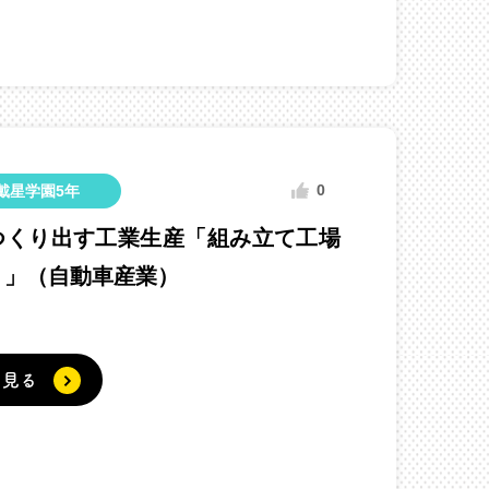
0
戴星学園5年
つくり出す工業生産「組み立て工場
う」（自動車産業）
く見る