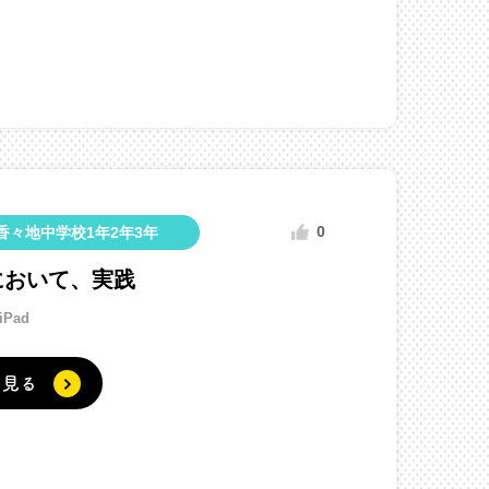
0
香々地中学校1年2年3年
において、実践
iPad
く見る