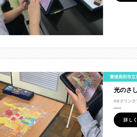
豊後高田市立
光のさ
#オクリンク
詳し