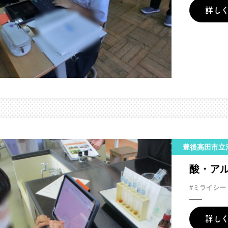
詳し
豊後高田市立
酸・ア
#ミライシー
詳し