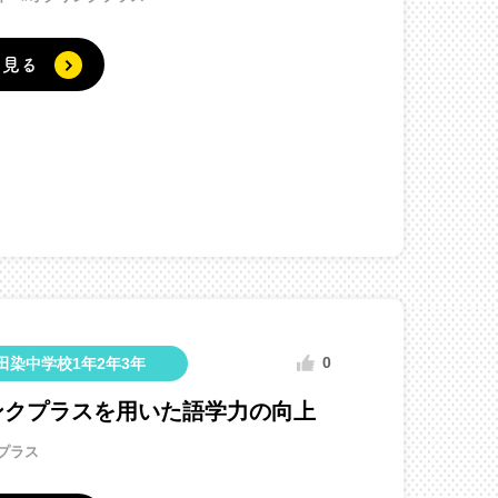
く見る
0
田染中学校1年2年3年
ンクプラスを用いた語学力の向上
プラス