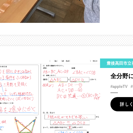
豊後高田市立
全分野
#appleTV
#
詳し