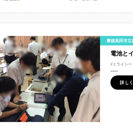
豊後高田市立
電池と
#ミライシー
詳し