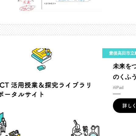
豊後高田市立
未来を
のくふ
#iPad
詳し