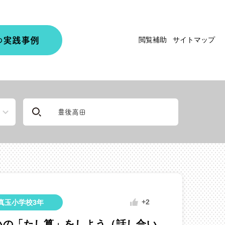
実践事例
閲覧補助
サイトマップ
の
+2
真玉小学校3年
いの「たし算」をしよう（話し合い