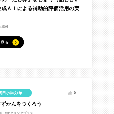
生成ＡＩによる補助的評価活用の実
生成AI
く見る
0
高田小学校1年
車ずかんをつくろう
ド
#オクリンクプラス