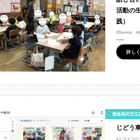
活動の
践）
#Gemini
#
詳し
豊後高田市立
じどう
#ミライシー