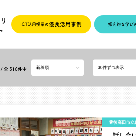
優良活用事例
ICT活用授業の
探究的な学び
/ 全
516
件中
豊後高田市立
話し合