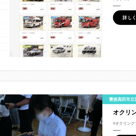
詳し
豊後高田市立
オクリ
#オクリンク