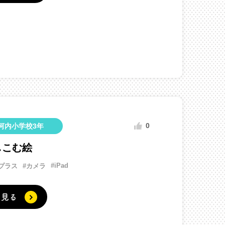
0
河内小学校3年
しこむ絵
#iPad
プラス
#カメラ
く見る