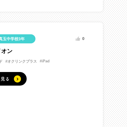
0
真玉中学校3年
イオン
#iPad
ド
#オクリンクプラス
く見る