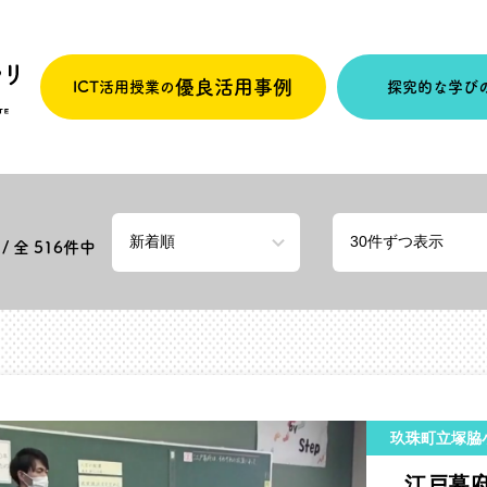
優良活用事例
ICT活用授業の
探究的な学び
/ 全
516
件中
玖珠町立塚脇
江戸幕