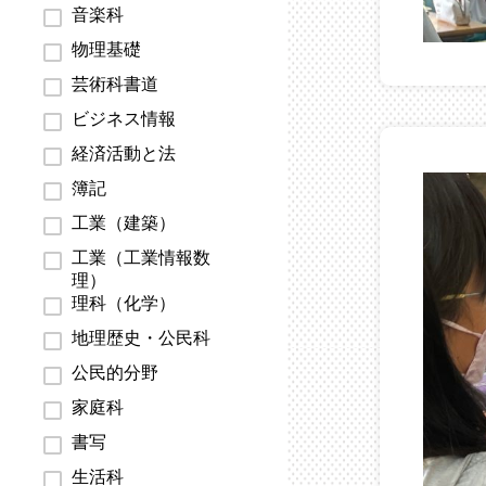
音楽科
物理基礎
芸術科書道
ビジネス情報
経済活動と法
簿記
工業（建築）
工業（工業情報数
理）
理科（化学）
地理歴史・公民科
公民的分野
家庭科
書写
生活科