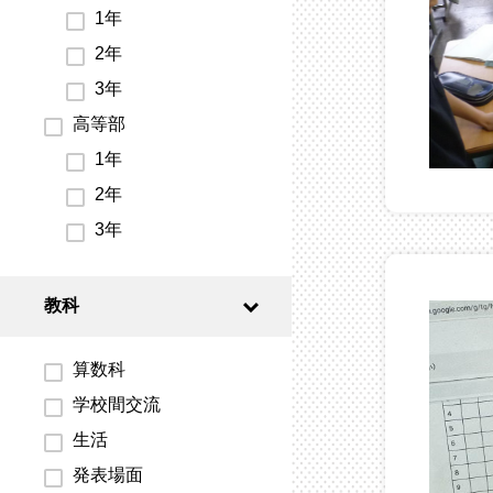
1年
2年
3年
高等部
1年
2年
3年
教科
算数科
学校間交流
生活
発表場面