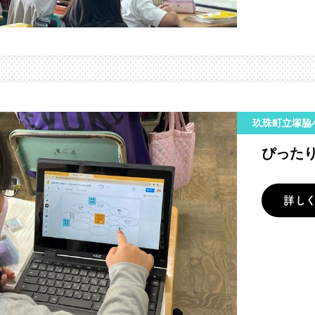
玖珠町立塚脇
ぴった
詳し