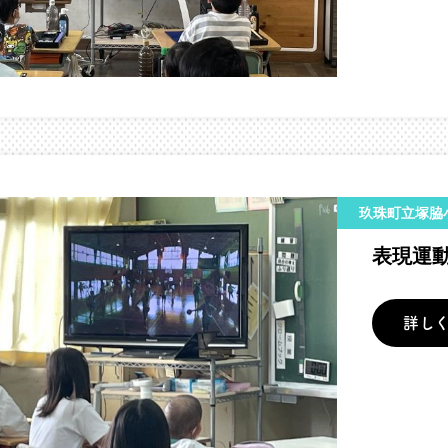
玖珠町立塚脇
表現運
詳し