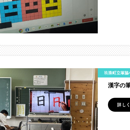
玖珠町立塚脇
漢字の
詳し