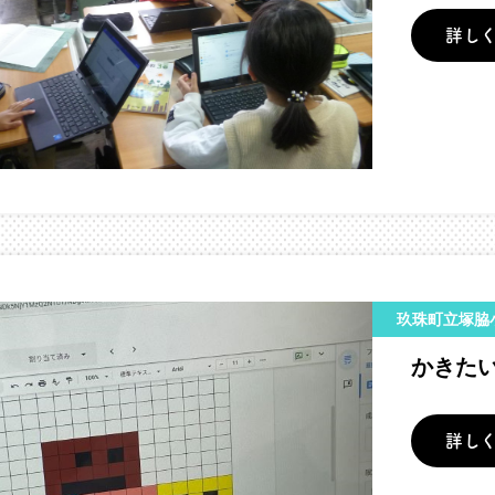
詳し
玖珠町立塚脇
かきたい
詳し