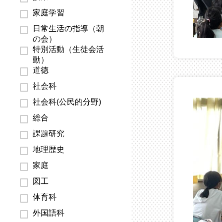
家庭学習
日常生活の指導（朝
の会）
特別活動（生徒会活
動）
道徳
社会科
社会科(公民的分野)
総合
課題研究
地理歴史
家庭
図工
体育科
外国語科