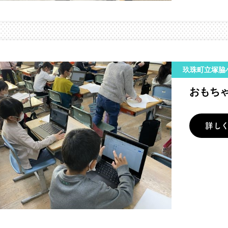
玖珠町立塚脇
おもち
詳し