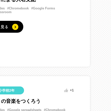
des
#Chromebook
#Google Forms
assroom
く見る
+1
小学校2年
りの音楽をつくろう
des
#Google spreadsheets
#Chromebook