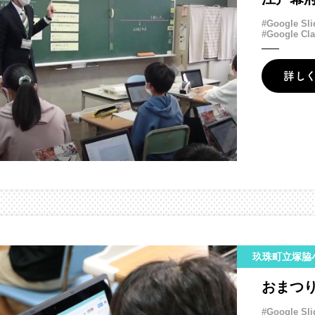
#Google Sli
#Google Cl
詳し
玖珠町立塚脇
おまつ
#Google Sli