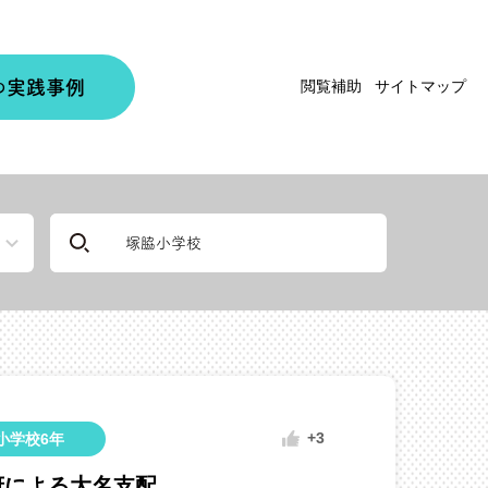
実践事例
閲覧補助
サイトマップ
の
+3
小学校6年
府による大名支配