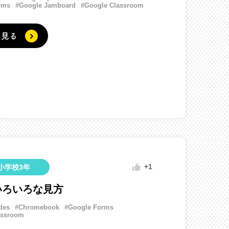
rms
#Google Jamboard
#Google Classroom
く見る
+1
小学校3年
いろいろな見方
des
#Chromebook
#Google Forms
assroom