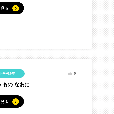
く見る
0
小学校2年
 もの なあに
く見る