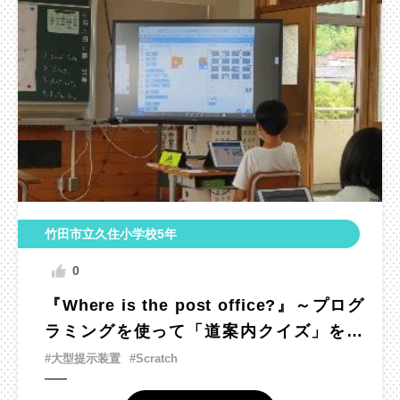
竹田市立久住小学校5年
0
『Where is the post office?』～プログ
ラミングを使って「道案内クイズ」をし
よう～
#大型提示装置
#Scratch