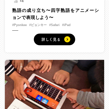
+4
熟語の成り立ち〜四字熟語をアニメーシ
ョンで表現しよう〜
#Pyonkee
#ピョンキー
#Safari
#iPad
詳しく見る