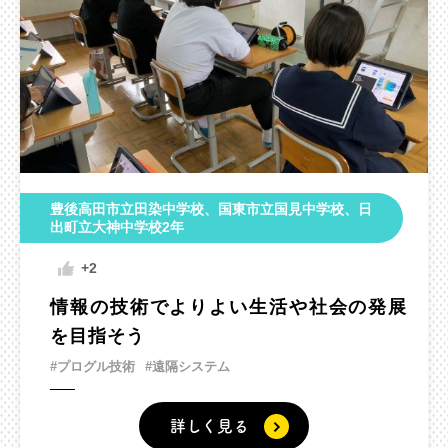
豊後高田市立田染中学校、国東市立国見中学校、日
出町立大神中学校2年
+2
情報の技術でよりよい生活や社会の発展
を目指そう
#プログル技術
#遠隔システム
詳しく見る