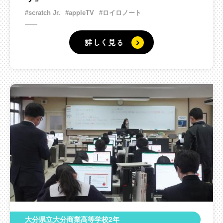
#scratch Jr.
#appleTV
#ロイロノート
詳しく見る
大分県立大分商業高等学校2年