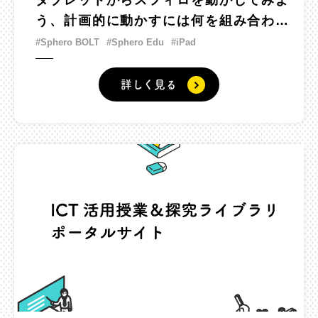
タブレットからスフィロを動かしてみよ
う、計画的に動かすには何を組み合わせ
たらいいだろう
#Sphero BOLT
#Sphero Edu
#iPad
詳しく見る