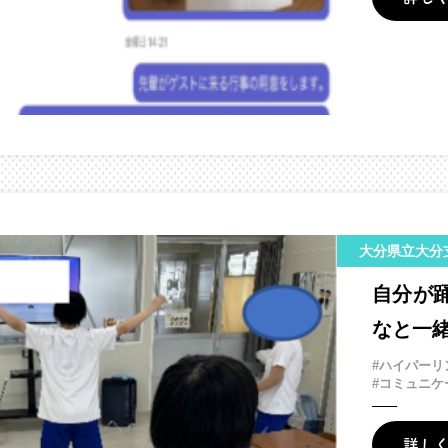
大分県立大分
自分が
なと一
#ハイパーリ
#コミュニケ
詳し