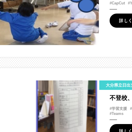
#CapCut
#
詳し
大分県立日出
不登校
#学習支援
#Teams
詳し