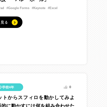
Pad
#Google Forms
#Keynote
#Excel
く見る
0
小学校4年
ットからスフィロを動かしてみよ
画的に動かすには何を組み合わせた