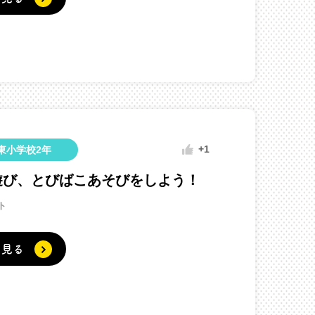
+1
東小学校2年
遊び、とびばこあそびをしよう！
ト
く見る