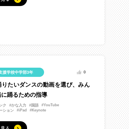
0
支援学校中学部3年
踊りたいダンスの動画を選び、みん
緒に踊るための指導
#YouTube
ンク
#かな入力
#国語
#iPad
#Keynote
ーション
く見る