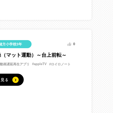
0
緒方小学校3年
操（マット運動）～台上前転～
#appleTV
#動画遅延再生アプリ
#ロイロノート
く見る