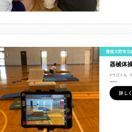
豊後大野市立
器械体
#ウゴトル
詳し