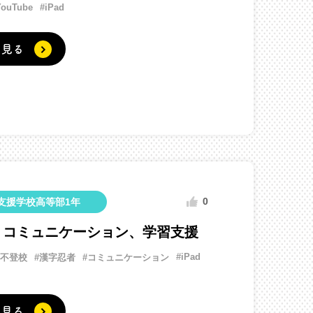
YouTube
#iPad
く見る
0
支援学校高等部1年
、コミュニケーション、学習支援
#iPad
#不登校
#漢字忍者
#コミュニケーション
く見る