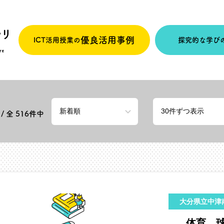
優良活用事例
ICT活用授業の
探究的な学び
/ 全
516
件中
大分県立中津
体育 