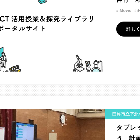
#iMovie
#i
詳し
臼杵市立下北
タブレ
う、計