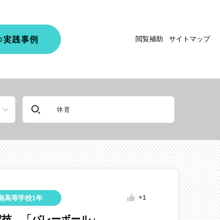
実践事例
閲覧補助
サイトマップ
の
+1
南高等学校1年
球技 「バレーボール」