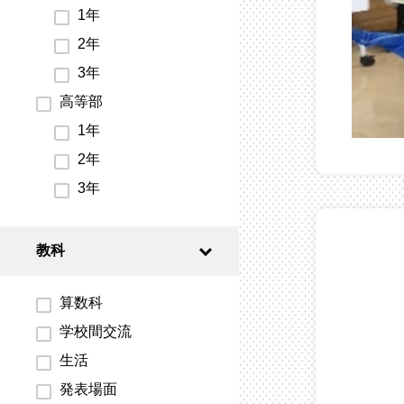
1年
2年
3年
高等部
1年
2年
3年
教科
算数科
学校間交流
生活
発表場面