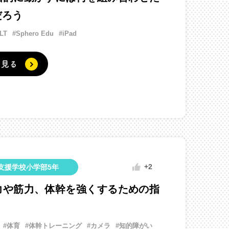
だろう
LT
#Sphero Edu
#iPad
く見る
+2
支援学校小学部5年
力や筋力、体幹を強くするための指
#体育
#体幹トレーニング
#カメラ
#知的障がい