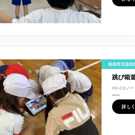
佐伯市立佐伯
跳び箱
#ロイロノー
詳し