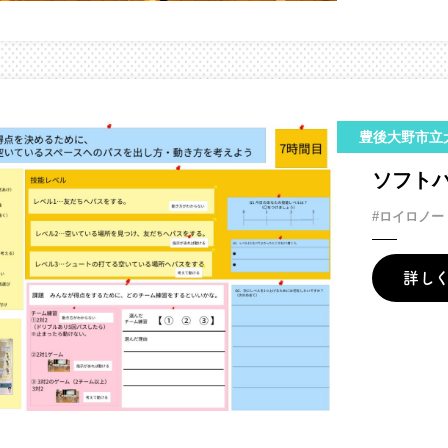
豊後大野市立
ソフト
#ロイロノー
詳し