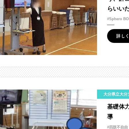
らいい
#Sphero BO
詳し
大分県立大分
基礎体
導
#四肢不自由