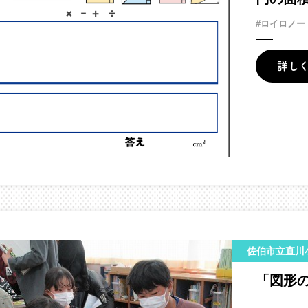
#ロイロノー
詳し
佐伯市立直川
「図形