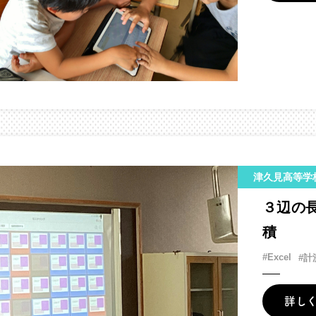
津久見高等学
３辺の
積
#Excel
#計
詳し