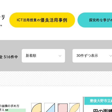
優良活用事例
ICT活用授業の
探究的な学び
 全
516
件中
豊後大野市立
円の面