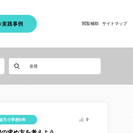
実践事例
閲覧補助
サイトマップ
の
0
緒方小学校6年
積の求め方を考えよう