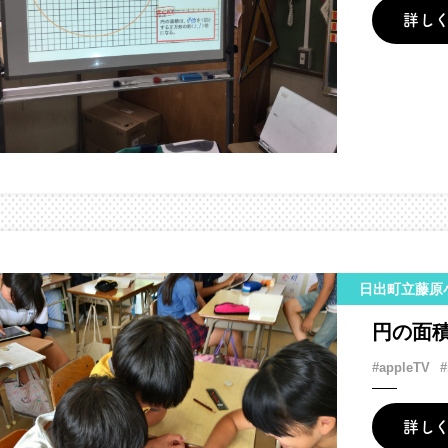
詳し
日出町立藤原
円の面
#appleTV
#
詳し