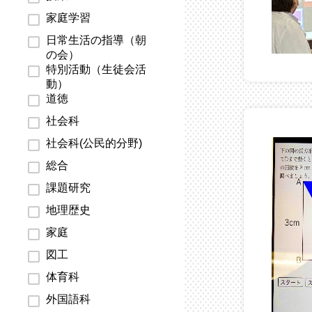
家庭学習
日常生活の指導（朝
の会）
特別活動（生徒会活
動）
道徳
社会科
社会科(公民的分野)
総合
課題研究
地理歴史
家庭
図工
体育科
外国語科