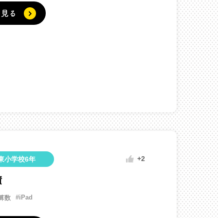
く見る
+2
東小学校6年
積
#iPad
年算数