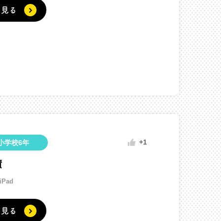
く見る
+1
小学校6年
積
iPad
く見る