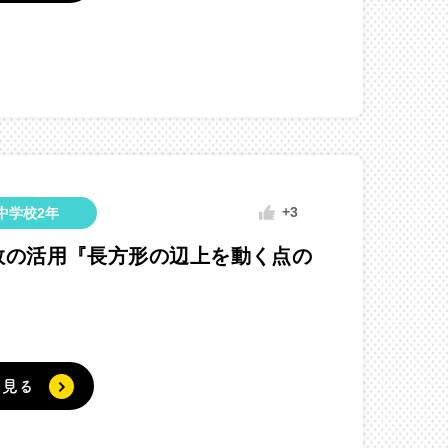
+3
中学校2年
数の活用『長方形の辺上を動く点の
く見る