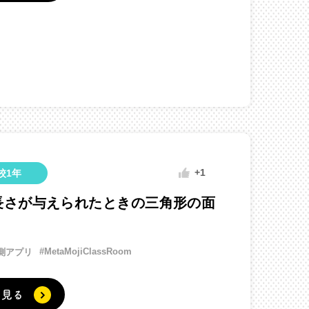
+1
校1年
長さが与えられたときの三角形の面
#MetaMojiClassRoom
測アプリ
く見る