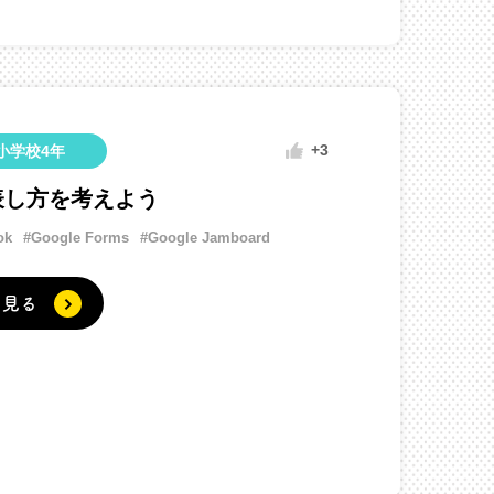
+3
小学校4年
表し方を考えよう
ok
#Google Forms
#Google Jamboard
く見る