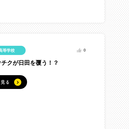
0
高等学校
ウチクが日田を覆う！？
く見る