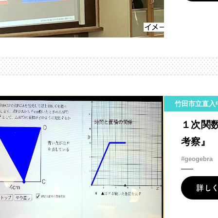
竹田市立直入
１次関
考察』
#geogebra
詳し