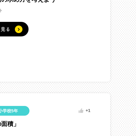
ト
く見る
+1
小学校5年
の面積」