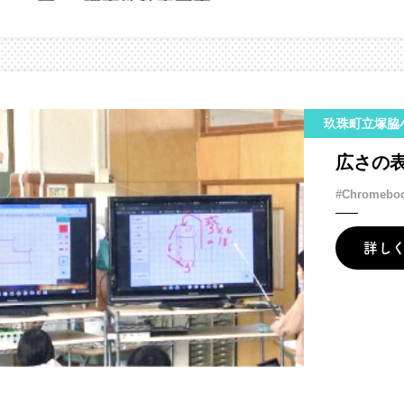
玖珠町立塚脇
広さの
#Chromebo
詳し