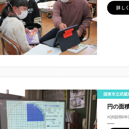
詳し
国東市立武蔵
円の面
#QB説明6