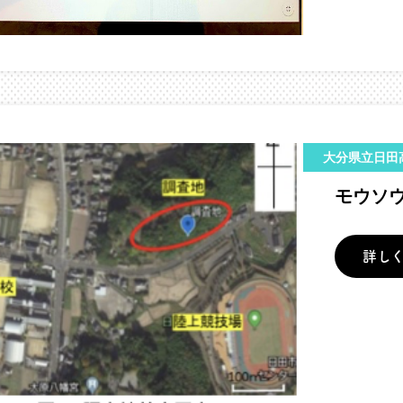
大分県立日田
モウソ
詳し