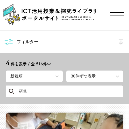
フィルター
4
件を表示 / 全
516
件中