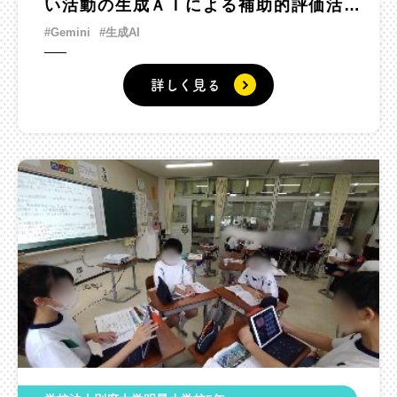
い活動の生成ＡＩによる補助的評価活用
の実践）
#Gemini
#生成AI
詳しく見る