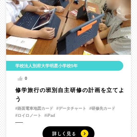
学校法人別府大学明星小学校5年
0
修学旅行の班別自主研修の計画を立てよ
う
#路面電車地図カード
#データチャート
#研修先カード
#ロイロノート
#iPad
詳しく見る