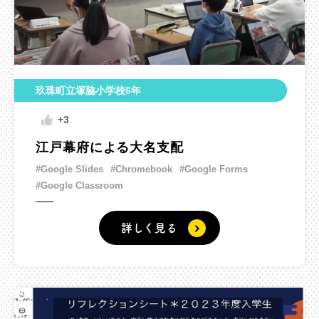
玖珠町立塚脇小学校6年
+3
江戸幕府による大名支配
#Google Slides
#Chromebook
#Google Forms
#Google Classroom
詳しく見る