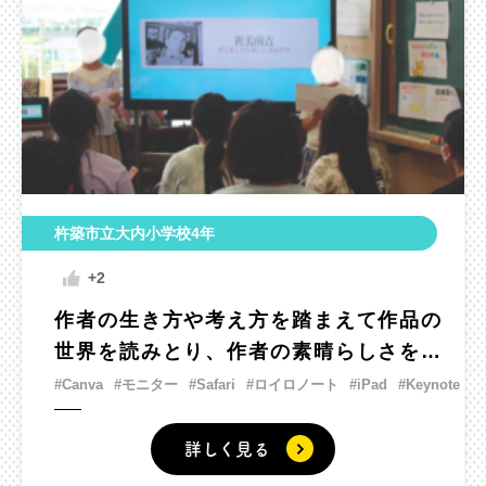
杵築市立大内小学校4年
+2
作者の生き方や考え方を踏まえて作品の
世界を読みとり、作者の素晴らしさを伝
える記念館を開こう。
#Canva
#モニター
#Safari
#ロイロノート
#iPad
#Keynote
詳しく見る