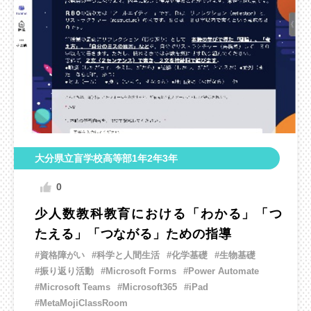
大分県立盲学校高等部1年2年3年
0
少人数教科教育における「わかる」「つ
たえる」「つながる」ための指導
#資格障がい
#科学と人間生活
#化学基礎
#生物基礎
#振り返り活動
#Microsoft Forms
#Power Automate
#Microsoft Teams
#Microsoft365
#iPad
#MetaMojiClassRoom