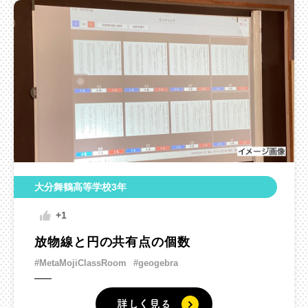
大分舞鶴高等学校3年
+1
放物線と円の共有点の個数
#MetaMojiClassRoom
#geogebra
詳しく見る