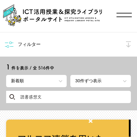
フィルター
1
件を表示 / 全
516
件中