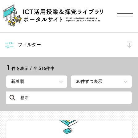
フィルター
1
件を表示 / 全
516
件中