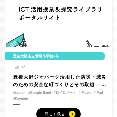
豊後大野市立菅尾小学校6年
+2
豊後大野ジオパーク活用した防災・減災
のための安全な町づくりとその取組 ―水
霊石（みずたまいし）に伝わる災害の口
#search
#Google Band
#ロイロノート
#iMovie
#iPad
#Keynote
伝を継承するー
詳しく見る