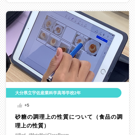
大分県立宇佐産業科学高等学校2年
+5
砂糖の調理上の性質について（食品の調
理上の性質）
#iPad
#MetaMojiClassRoom