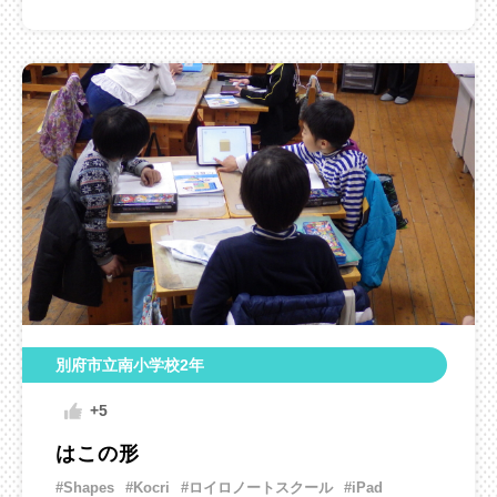
別府市立南小学校2年
+5
はこの形
#Shapes
#Kocri
#ロイロノートスクール
#iPad