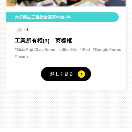
大分県立三重総合高等学校3年
+1
工業所有権(3) 商標権
#MetaMoji ClassRoom
#office365
#iPad
#Google Forms
#Teams
詳しく見る