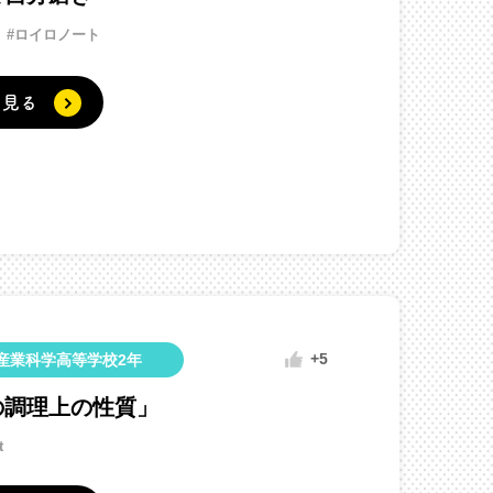
#ロイロノート
く見る
+5
産業科学高等学校2年
の調理上の性質」
t