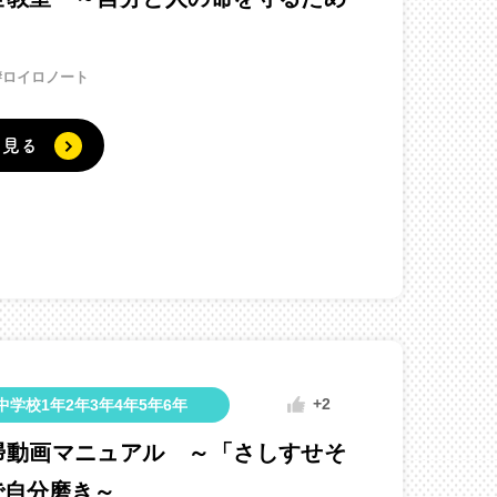
#ロイロノート
く見る
+2
学校1年2年3年4年5年6年
掃動画マニュアル ～「さしすせそ
で自分磨き～