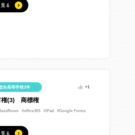
く見る
+1
総合高等学校3年
権(3) 商標権
ClassRoom
#office365
#iPad
#Google Forms
く見る