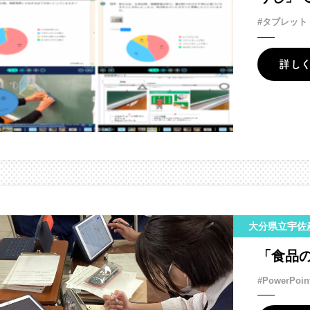
#タブレット
詳し
大分県立宇佐
「食品
#PowerPoin