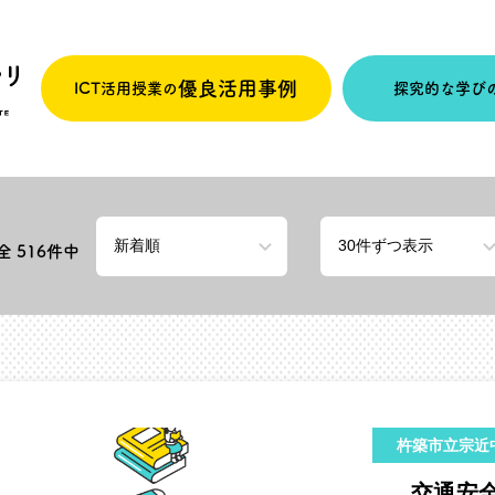
優良活用事例
ICT活用授業の
探究的な学び
 全
516
件中
杵築市立宗近
交通安