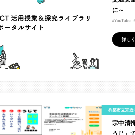
に～
#YouTube
詳し
杵築市立宗近中
宗中清
うじ」