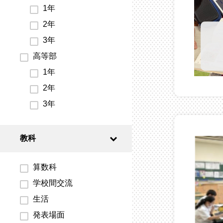
1年
2年
3年
高等部
1年
2年
3年
教科
算数科
学校間交流
生活
発表場面