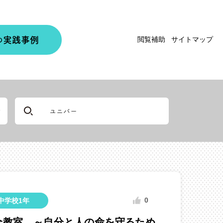
実践事例
閲覧補助
サイトマップ
の
0
中学校1年
全教室 ～自分と人の命を守るため