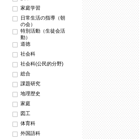
家庭学習
日常生活の指導（朝
の会）
特別活動（生徒会活
動）
道徳
社会科
社会科(公民的分野)
総合
課題研究
地理歴史
家庭
図工
体育科
外国語科