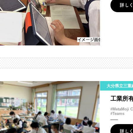
詳し
大分県立三重
工業所有
#MetaMoji 
#Teams
詳し